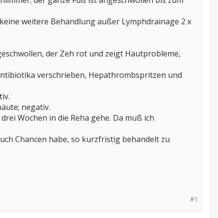
schlimmer; der ganze Fuß ist angeschwollen bis zum
n keine weitere Behandlung außer Lymphdrainage 2 x
 geschwollen, der Zeh rot und zeigt Hautprobleme,
Antibiotika verschrieben, Hepathrombspritzen und
iv.
äute; negativ.
. drei Wochen in die Reha gehe. Da muß ich
auch Chancen habe, so kurzfristig behandelt zu
#1