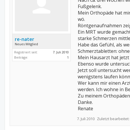
Nach ca. drei Wochen wu
Fußgelenk.
Mein Orthopäde hat mir
wö.
Röntgenaufnahmen zeig
Ein MRT wurde gemacht; 
starke Schmerzen mittle
re-nater
Habe das Gefühl, als w
Neues Mitglied
Schmerztabletten: ohne
Registriert seit:
7. Juli 2010
Mein Hausarzt hat jetzt
Beiträge:
1
Ebenso wurde untersuch
Jetzt soll untersucht w
wenigstens laufen könn
Wer kann mir einen Arzt
werden. Ich wohne in Ber
Zu meinem Orthopäden h
Danke.
Renate
7. Juli 2010
Zuletzt bearbeitet