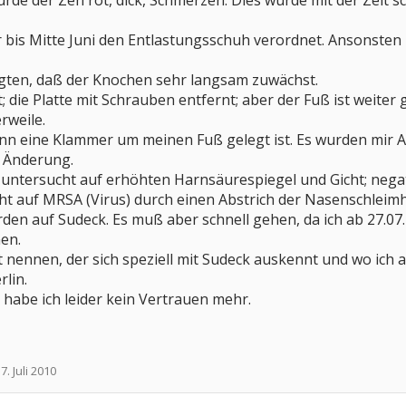
rde der Zeh rot, dick, Schmerzen. Dies wurde mit der Zeit 
 bis Mitte Juni den Entlastungsschuh verordnet. Ansonste
ten, daß der Knochen sehr langsam zuwächst.
die Platte mit Schrauben entfernt; aber der Fuß ist weiter
rweile.
enn eine Klammer um meinen Fuß gelegt ist. Es wurden mir 
 Änderung.
 untersucht auf erhöhten Harnsäurespiegel und Gicht; negat
t auf MRSA (Virus) durch einen Abstrich der Nasenschleimh
erden auf Sudeck. Es muß aber schnell gehen, da ich ab 27.07
en.
 nennen, der sich speziell mit Sudeck auskennt und wo ich 
lin.
abe ich leider kein Vertrauen mehr.
:
7. Juli 2010