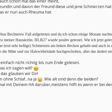
auch schon mal das einer meint,
reundin und davon der Freund diese und jene Schmerzen hat
,das er nun auch Rheuma hat.
orbus Bechterew Fall aufgetreten und da ich schon einige Monate nach
u meiner Hausärztin. HLB27 wurde positiv getestet. Wie ich jetzt geles
oche (erst sehr heftige) Schmerzen am linken Becken gehabt und auch in
n die Mitte und zur Halswirbelsäule hochgeschoben, aber das ändert ni
 einfach nicht richtig bis zum Ende gelesen.
as ich sagen will?
das glauben wir Dir!
 ohne Schlaf...na ja
.Wie alt sind denn die beiden?
mal mit Deinem HA darüber,meistens hilft es wenn er bei d