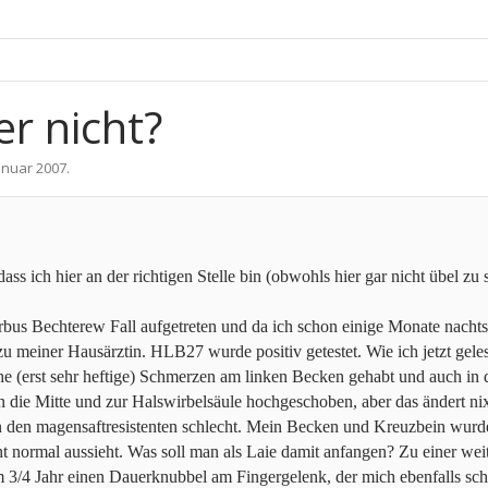
r nicht?
Januar 2007
.
ass ich hier an der richtigen Stelle bin (obwohls hier gar nicht übel zu s
orbus Bechterew Fall aufgetreten und da ich schon einige Monate nach
u meiner Hausärztin. HLB27 wurde positiv getestet. Wie ich jetzt geles
oche (erst sehr heftige) Schmerzen am linken Becken gehabt und auch in
 die Mitte und zur Halswirbelsäule hochgeschoben, aber das ändert nix 
den magensaftresistenten schlecht. Mein Becken und Kreuzbein wurden
t normal aussieht. Was soll man als Laie damit anfangen? Zu einer weit
 3/4 Jahr einen Dauerknubbel am Fingergelenk, der mich ebenfalls sch