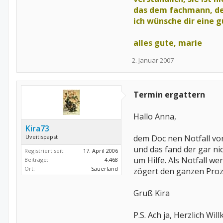
das dem fachmann, de
ich wünsche dir eine 
alles gute, marie
2. Januar 2007
Termin ergattern
Hallo Anna,
Kira73
Uveitispapst
dem Doc nen Notfall vor
und das fand der gar ni
Registriert seit:
17. April 2006
um Hilfe. Als Notfall w
Beiträge:
4.468
Ort:
Sauerland
zögert den ganzen Proz
Gruß Kira
P.S. Ach ja, Herzlich W