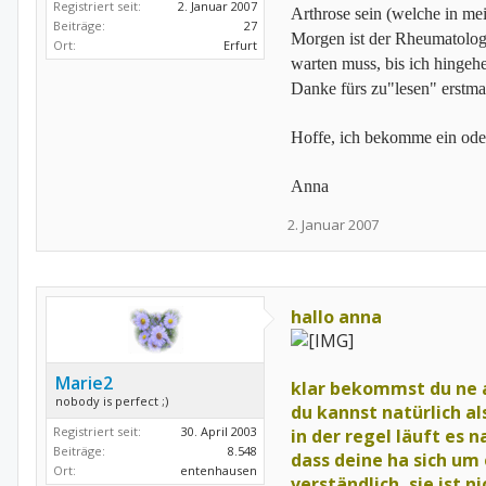
Registriert seit:
2. Januar 2007
Arthrose sein (welche in mein
Beiträge:
27
Morgen ist der Rheumatolog
Ort:
Erfurt
warten muss, bis ich hingeh
Danke fürs zu"lesen" erstma
Hoffe, ich bekomme ein oder
Anna
2. Januar 2007
hallo anna
Marie2
klar bekommst du ne a
nobody is perfect ;)
du kannst natürlich a
Registriert seit:
30. April 2003
in der regel läuft es 
Beiträge:
8.548
dass deine ha sich um 
Ort:
entenhausen
verständlich, sie ist 