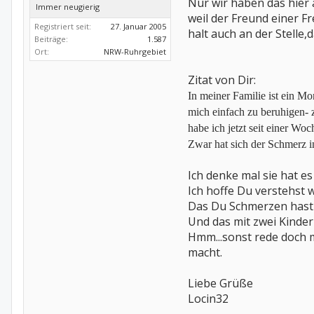
Nur wir haben das hier 
Immer neugierig
weil der Freund einer F
Registriert seit:
27. Januar 2005
halt auch an der Stelle
Beiträge:
1.587
Ort:
NRW-Ruhrgebiet
Zitat von Dir:
In meiner Familie ist ein M
mich einfach zu beruhigen- z
habe ich jetzt seit einer W
Zwar hat sich der Schmerz i
Ich denke mal sie hat es
Ich hoffe Du verstehst w
Das Du Schmerzen hast 
Und das mit zwei Kindern
Hmm...sonst rede doch 
macht.
Liebe Grüße
Locin32