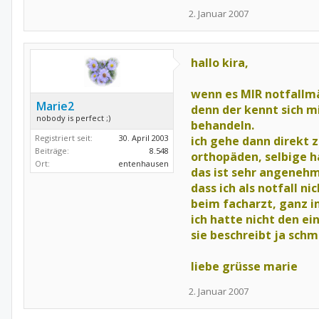
2. Januar 2007
hallo kira,
wenn es MIR notfallmä
Marie2
denn der kennt sich m
nobody is perfect ;)
behandeln.
Registriert seit:
30. April 2003
ich gehe dann direkt
Beiträge:
8.548
orthopäden, selbige h
Ort:
entenhausen
das ist sehr angenehm.
dass ich als notfall n
beim facharzt, ganz im
ich hatte nicht den e
sie beschreibt ja schme
liebe grüsse marie
2. Januar 2007