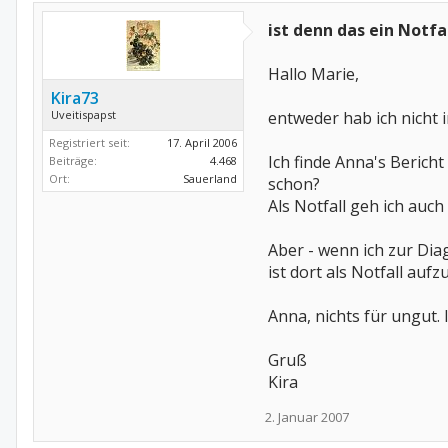
ist denn das ein Notfa
Hallo Marie,
Kira73
Uveitispapst
entweder hab ich nicht 
Registriert seit:
17. April 2006
Ich finde Anna's Bericht
Beiträge:
4.468
Ort:
Sauerland
schon?
Als Notfall geh ich au
Aber - wenn ich zur Dia
ist dort als Notfall a
Anna, nichts für ungut. Ic
Gruß
Kira
2. Januar 2007