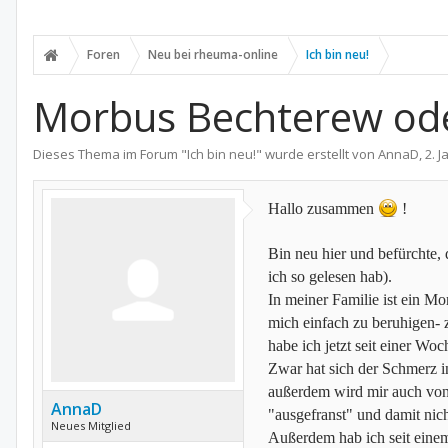
Foren
Neu bei rheuma-online
Ich bin neu!
Morbus Bechterew ode
Dieses Thema im Forum "
Ich bin neu!
" wurde erstellt von
AnnaD
,
2. 
Hallo zusammen
!
Bin neu hier und befürchte, d
ich so gelesen hab).
In meiner Familie ist ein M
mich einfach zu beruhigen- z
habe ich jetzt seit einer W
Zwar hat sich der Schmerz in
außerdem wird mir auch von 
AnnaD
"ausgefranst" und damit nich
Neues Mitglied
Außerdem hab ich seit einem