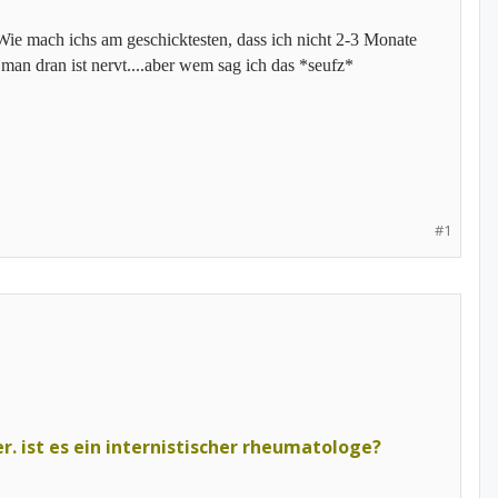
ie mach ichs am geschicktesten, dass ich nicht 2-3 Monate
man dran ist nervt....aber wem sag ich das *seufz*
#1
er. ist es ein internistischer rheumatologe?