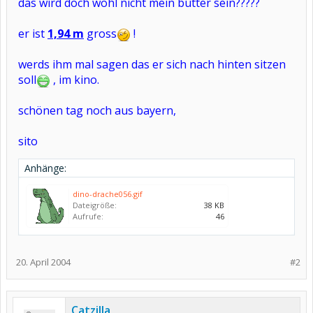
das wird doch wohl nicht mein butter sein?????
er ist
1,94 m
gross
!
werds ihm mal sagen das er sich nach hinten sitzen
soll
, im kino.
schönen tag noch aus bayern,
sito
Anhänge:
dino-drache056.gif
Dateigröße:
38 KB
Aufrufe:
46
20. April 2004
#2
Catzilla