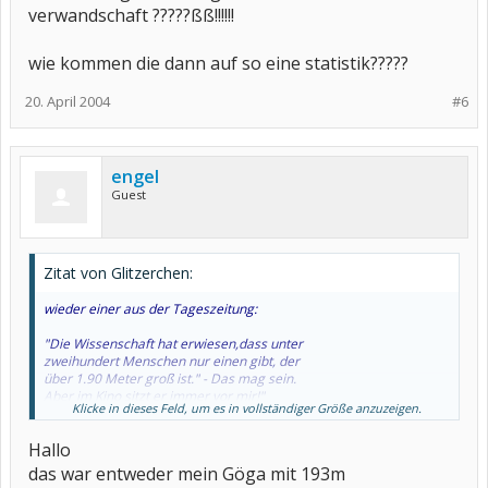
verwandschaft ?????ßß!!!!!!
wie kommen die dann auf so eine statistik?????
20. April 2004
#6
engel
Guest
Zitat von Glitzerchen:
wieder einer aus der Tageszeitung:
"Die Wissenschaft hat erwiesen,dass unter
zweihundert Menschen nur einen gibt, der
über 1.90 Meter groß ist." - Das mag sein.
Aber im Kino sitzt er immer vor mir!"
Klicke in dieses Feld, um es in vollständiger Größe anzuzeigen.
Schönen Tag
Hallo
Glitzerchen
das war entweder mein Göga mit 193m