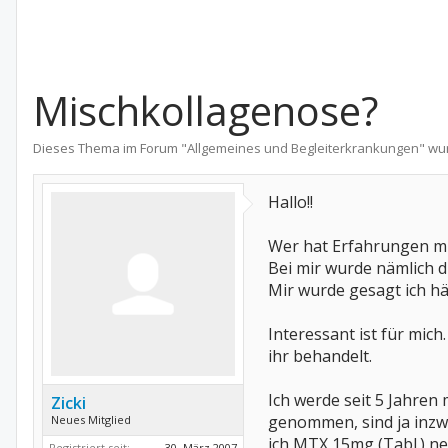
Mischkollagenose?
Dieses Thema im Forum "
Allgemeines und Begleiterkrankungen
" wu
Hallo!!
Wer hat Erfahrungen mi
Bei mir wurde nämlich d
Mir wurde gesagt ich h
Interessant ist für mic
ihr behandelt.
Ich werde seit 5 Jahren
Zicki
genommen, sind ja inzw
Neues Mitglied
ich MTX 15mg (Tabl.) n
Registriert seit:
30. März 2007