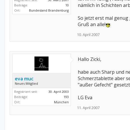
nämlich in Schichten arb
Beiträge:
10
Ort:
Bundesland Brandenburg
So jetzt erst mal genug
Gruß an alle!
10. April 2007
Hallo Zicki,
habe auch Sharp und ne
Schmerztablette aber se
eva muc
Neues Mitglied
"außer Gefecht" gesetz
Registriert seit:
30. April 2003
LG Eva
Beiträge:
193
Ort:
München
11. April 2007