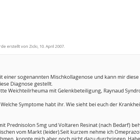
rde erstellt von
Zicki
,
10. April 2007
.
t einer sogenannten Mischkollagenose und kann mir diese m
iese Diagnose gestellt.
ätte Weichteilrheuma mit Gelenkbeteiligung, Raynaud Syndr
h. Welche Symptome habt ihr. Wie sieht bei euch der Krank
 mit Prednisolon 5mg und Voltaren Resinat (nach Bedarf) be
ischen vom Markt (leider).Seit kurzem nehme ich Omeprazol
ehmen, konnte mich aber noch nicht dazu durchringen. Hab