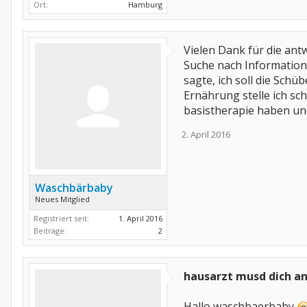
Ort:
Hamburg
Vielen Dank für die antw
Suche nach Informatione
sagte, ich soll die Schü
Ernährung stelle ich sch
basistherapie haben und
2. April 2016
Waschbärbaby
Neues Mitglied
Registriert seit:
1. April 2016
Beiträge:
2
hausarzt musd dich a
Hallo waschbaerbaby