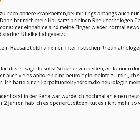
azu noch andere krankheiten,bei mir fings anfangs auch nu
. Dann hat mich mein Hausarzt an einen Rheumathologen üb
 monatiger einnahme sind meine Finger wieder normal gewo
 stärker Übelkeit abgesetzt.
 dein Hausarzt dich an einen internistischen Rheumathologen
blöd das er sagt du sollst Schuebe vermeiden,wir können do
er auch vieles anhören,eine neurologin meinte zu mir ,,ich 
Ich hatte einen karpaltunnelsyndrom,die neurologin meinte
endenhorst in der Reha war,wurde ich nochmal an einen neu
r 2 Jahren hab ich es operiert,seitdem tut es nicht mehr so 