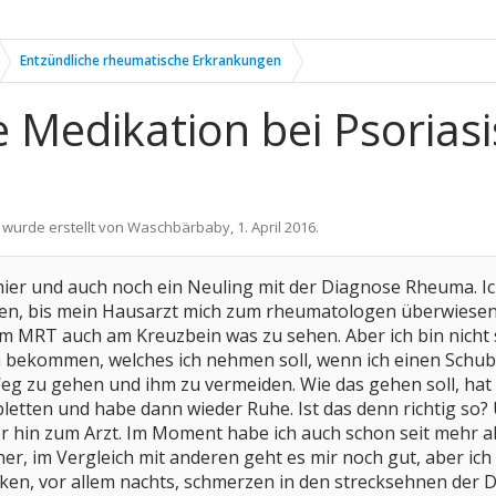
Entzündliche rheumatische Erkrankungen
ge Medikation bei Psoria
 wurde erstellt von
Waschbärbaby
,
1. April 2016
.
hier und auch noch ein Neuling mit der Diagnose Rheuma. Ich 
, bis mein Hausarzt mich zum rheumatologen überwiesen ha
im MRT auch am Kreuzbein was zu sehen. Aber ich bin nicht si
 bekommen, welches ich nehmen soll, wenn ich einen Schub h
g zu gehen und ihm zu vermeiden. Wie das gehen soll, hat 
letten und habe dann wieder Ruhe. Ist das denn richtig so?
r hin zum Arzt. Im Moment habe ich auch schon seit mehr a
cher, im Vergleich mit anderen geht es mir noch gut, aber i
ken, vor allem nachts, schmerzen in den strecksehnen der 