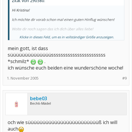
Zitat von 290580:
Hi Kristina!
Ich möchte dir vorab schon mal einen guten Hinflug wünschen!
Wolte dir noch sagen das ich dich über alles liebe!
Klicke in dieses Feld, um es in vollständiger Größe anzuzeigen.
mein gott, ist dass
Werd dich so sehr verwöhnen das gar nimmer zurückfliegen willst
süüüüüüüüüüüüüüsssssssssssssssssssssss
*schmilz*
.
*ichfreumichschonso*
ich wünsche euch beiden eine wunderschöne woche!
1. November 2005
#9
bebe03
Bechti-Mädel
och wie süüüüüüüüüüüüüüüüüüüüüüüüß ich will
auch