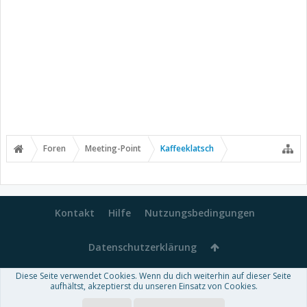
Foren
Meeting-Point
Kaffeeklatsch
Kontakt
Hilfe
Nutzungsbedingungen
Datenschutzerklärung
Diese Seite verwendet Cookies. Wenn du dich weiterhin auf dieser Seite
Forum software by XenForo™
aufhältst, akzeptierst du unseren Einsatz von Cookies.
-
Deutsch von xenDach
Some XenForo functionality crafted by
Audentio Design
.