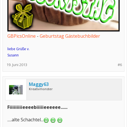
GBPicsOnline
-
Geburtstag Gästebuchbilder
liebe Grüße v.
Susann
19. Juni 2013
#6
Maggy63
Kreativmonster
Fiiiiiiiiieeeebiiiiieeeeee......
.....alte Schachtel...