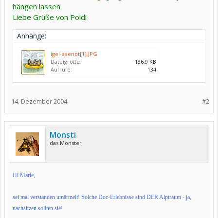
hängen lassen.
Liebe Grüße von Poldi
Anhänge:
igel-seenot[1].JPG
Dateigröße:
136,9 KB
Aufrufe:
134
14. Dezember 2004
#2
Monsti
das Monster
Hi Marie,
sei mal verstanden umärmelt! Solche Doc-Erlebnisse sind DER Alptraum - ja,
nachsitzen sollten sie!