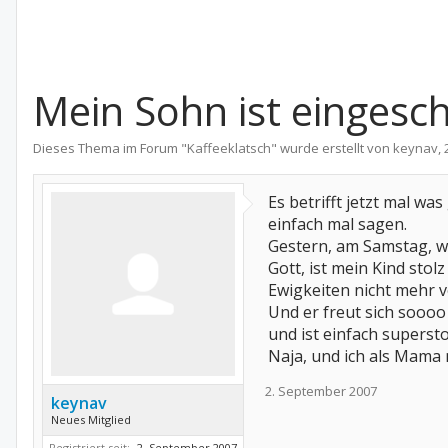
Mein Sohn ist eingesch
Dieses Thema im Forum "
Kaffeeklatsch
" wurde erstellt von
keynav
,
Es betrifft jetzt mal wa
einfach mal sagen.
Gestern, am Samstag, wu
Gott, ist mein Kind stol
Ewigkeiten nicht mehr
Und er freut sich soooo 
und ist einfach supersto
Naja, und ich als Mama 
2. September 2007
keynav
Neues Mitglied
Registriert seit:
2. September 2007