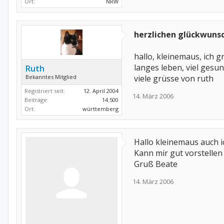
Ort:
NRW
herzlichen glückwunsc
hallo, kleinemaus, ich g
langes leben, viel gesu
Ruth
Bekanntes Mitglied
viele grüsse von ruth
Registriert seit:
12. April 2004
14. März 2006
Beiträge:
14.500
Ort:
württemberg
Hallo kleinemaus auch 
Kann mir gut vorstellen
Gruß Beate
14. März 2006