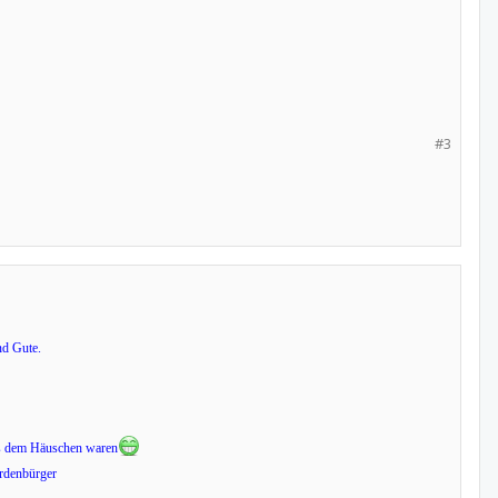
#3
nd Gute.
us dem Häuschen waren
rdenbürger