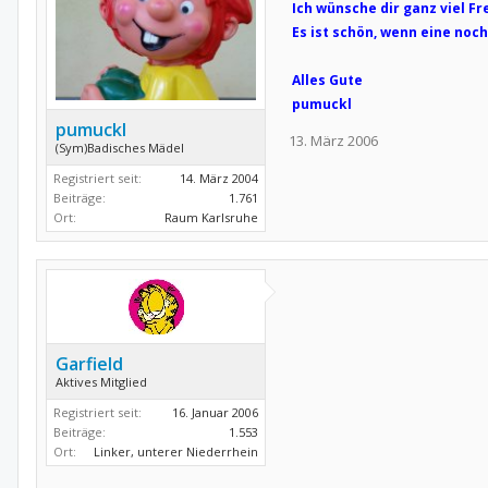
Ich wünsche dir ganz viel 
Es ist schön, wenn eine noch
Alles Gute
pumuckl
pumuckl
13. März 2006
(Sym)Badisches Mädel
Registriert seit:
14. März 2004
Beiträge:
1.761
Ort:
Raum Karlsruhe
Garfield
Aktives Mitglied
Registriert seit:
16. Januar 2006
Beiträge:
1.553
Ort:
Linker, unterer Niederrhein