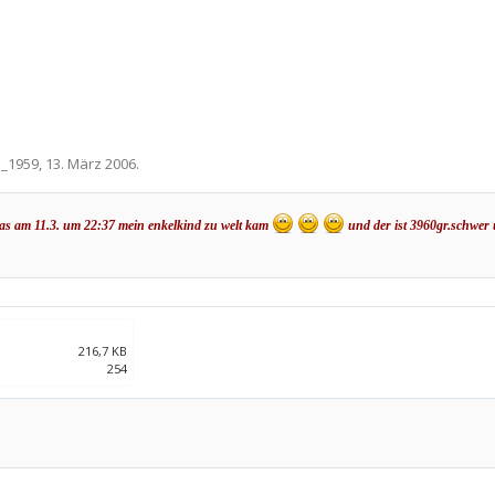
_1959
,
13. März 2006
.
n das am 11.3. um 22:37 mein enkelkind zu welt kam
und der ist 3960gr.schwer 
216,7 KB
254