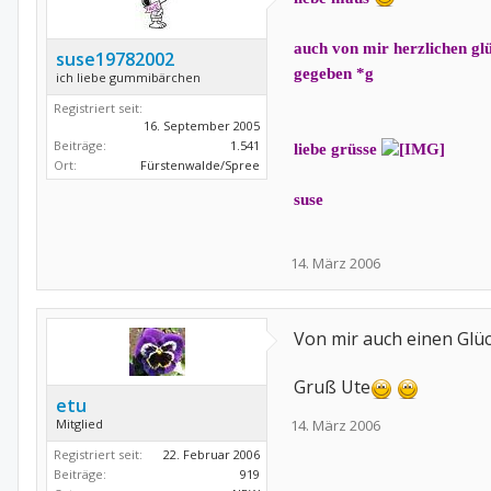
auch von mir herzlichen glü
suse19782002
gegeben *g
ich liebe gummibärchen
Registriert seit:
16. September 2005
Beiträge:
1.541
liebe grüsse
Ort:
Fürstenwalde/Spree
suse
14. März 2006
Von mir auch einen Glück
Gruß Ute
etu
Mitglied
14. März 2006
Registriert seit:
22. Februar 2006
Beiträge:
919