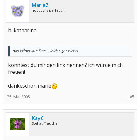
Marie2
nobody is perfect ;)
hi katharina,
das bringt laut Doc L. leider gar nichts
könntest du mir den link nennen? ich würde mich
freuen!
dankeschön marie
25. Mai 2005
#5
KayC
Stehauffrauchen