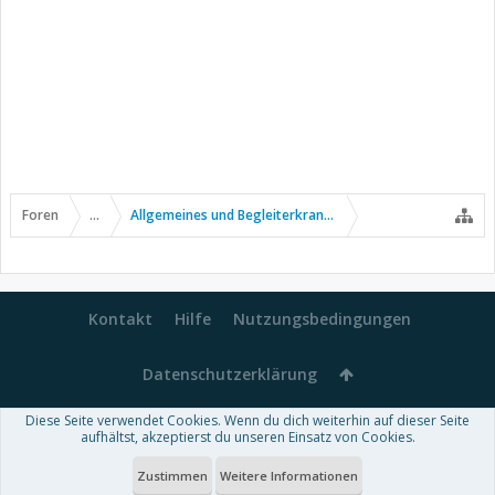
Foren
...
Allgemeines und Begleiterkrankungen
Kontakt
Hilfe
Nutzungsbedingungen
Datenschutzerklärung
Diese Seite verwendet Cookies. Wenn du dich weiterhin auf dieser Seite
Forum software by XenForo™
aufhältst, akzeptierst du unseren Einsatz von Cookies.
-
Deutsch von xenDach
Some XenForo functionality crafted by
Audentio Design
.
Theme designed by
ThemeHouse
.
Zustimmen
Weitere Informationen