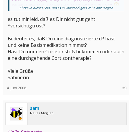
bekam ja alles so toll und vor allem so schnell gut in den Griff.
Klicke in dieses Feld, um es in vollständiger Größe anzuzeigen.
Dachte mir noch so neben bei, vielleicht brauchst ja gar keine
Basis. Zssss, Pustekuchen
es tut mir leid, daß es Dir nicht gut geht
*vorsichtigtröst*
Bedeutet es, daß Du eine diagnostizierte cP hast
und keine Basismedikation nimmst?
Hast Du nur den Cortisonstoß bekommen oder auch
eine durchgehende Cortisontherapie?
Viele Grüße
Sabinerin
4. Juni 2006
#3
sam
Neues Mitglied