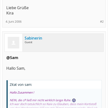
Liebe Grüße
Kira
4. Juni 2006
#2
Sabinerin
Guest
@Sam
Hallo Sam,
Zitat von sam:
Hallo Zusammen !
NEIN, die cP ließ mir nicht wirklich lange Ruhe.
Ich war doch tatsächlich so Naiv zu Glauben, dass mein Kortistoß
vor drei Wochen(ging 10Tage mit 75mg) genügen würde. Weil ich