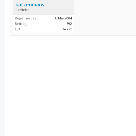
katzenmaus
tierliebe
Registriert seit:
1. Mai 2004
Beiträge:
592
Ort:
6xxxx