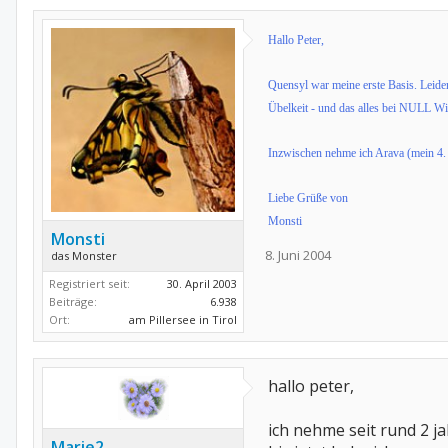
Hallo Peter,
Quensyl war meine erste Basis. Leide
Übelkeit - und das alles bei NULL Wi
Inzwischen nehme ich Arava (mein 4. 
Liebe Grüße von
Monsti
Monsti
8. Juni 2004
das Monster
Registriert seit:
30. April 2003
Beiträge:
6.938
Ort:
am Pillersee in Tirol
hallo peter,
ich nehme seit rund 2 ja
Marie2