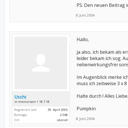
PS: Den neuen Beitrag 
8. Juni 2004
Hallo,
ja also, ich bekam als 
leider bekam ich sog. 
nebenwirkungsfrei sons
Im Augenblick merke ich
muss ich zeitweise 3 x 
Halte durch ! Alles Liebe
Uschi
in memoriam † 18.7.18
Pumpkin
Registriert seit:
30. April 2003
Beiträge:
2.068
8. Juni 2004
Ort:
überall