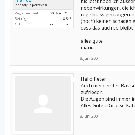
bis jetzt habe ich aus
nobody is perfect ;)
nebenwirkungen, die ich
Registriert seit:
30. April 2003
regelmässigen augenarz
Beiträge:
8.548
(noch) keinen schaden 
Ort:
entenhausen
dass das auch so bleibt.
alles gute
marie
8. Juni 2004
Hallo Peter
Auch mein erstes Basis
zufrieden.
Die Augen sind immer in
Alles Gute u Grüsse Ka
8. Juni 2004