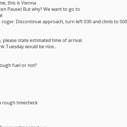
e, this is Vienna
uten Pause) But why? We want to go to
a!
 roger. Discontinue approach, turn left 030 and climb to 5000
lease state estimated time of arrival.
think Tuesday would be nice...
ough fuel or not?
a rough timecheck