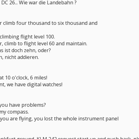
er DC 26... Wie war die Landebahn ?
r climb four thousand to six thousand and
climbing flight level 100.
 climb to flight level 60 and maintain.
hs ist doch zehn, oder?
n, nicht addieren.
t 10 o'clock, 6 miles!
nt, we have digital watches!
 you have problems?
st my compass.
you are flying, you lost the whole instrument panel