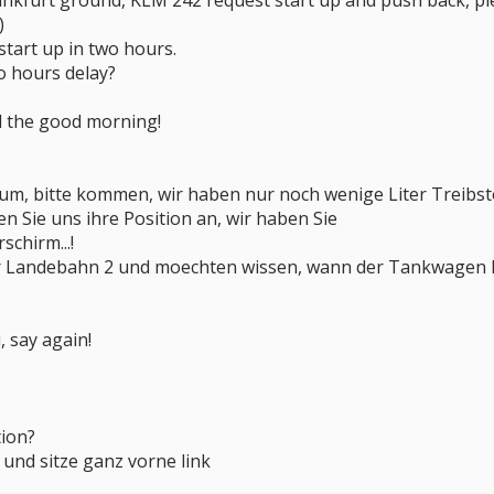
ankfurt ground, KLM 242 request start up and push back, p
)
tart up in two hours.
wo hours delay?
cel the good morning!
lraum, bitte kommen, wir haben nur noch wenige Liter Treibst
n Sie uns ihre Position an, wir haben Sie
chirm...!
der Landebahn 2 und moechten wissen, wann der Tankwagen
 say again!
ion?
m und sitze ganz vorne link