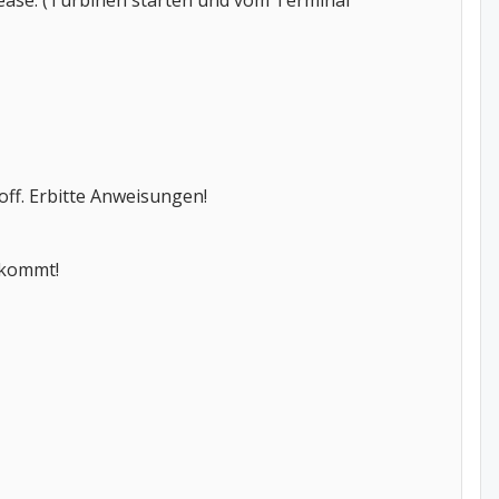
lease. (Turbinen starten und vom Terminal
off. Erbitte Anweisungen!
 kommt!