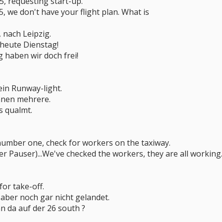
95, requesting start-up.
5, we don't have your flight plan. What is
 nach Leipzig.
 heute Dienstag!
g haben wir doch frei!
ein Runway-light.
ennen mehrere.
es qualmt.
umber one, check for workers on the taxiway.
zer Pauser)...We've checked the workers, they are all working
or take-off.
d aber noch gar nicht gelandet.
n da auf der 26 south ?