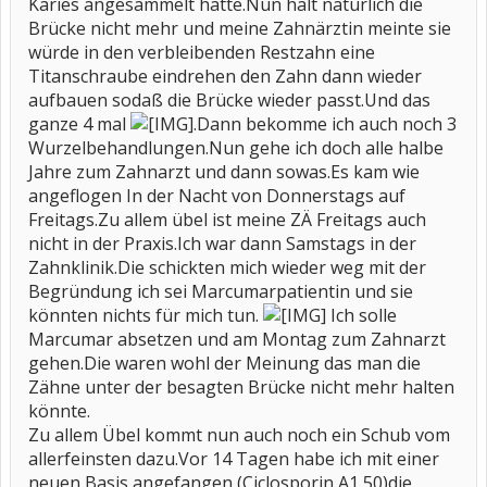
Karies angesammelt hatte.Nun hält natürlich die
Brücke nicht mehr und meine Zahnärztin meinte sie
würde in den verbleibenden Restzahn eine
Titanschraube eindrehen den Zahn dann wieder
aufbauen sodaß die Brücke wieder passt.Und das
ganze 4 mal
.Dann bekomme ich auch noch 3
Wurzelbehandlungen.Nun gehe ich doch alle halbe
Jahre zum Zahnarzt und dann sowas.Es kam wie
angeflogen In der Nacht von Donnerstags auf
Freitags.Zu allem übel ist meine ZÄ Freitags auch
nicht in der Praxis.Ich war dann Samstags in der
Zahnklinik.Die schickten mich wieder weg mit der
Begründung ich sei Marcumarpatientin und sie
könnten nichts für mich tun.
Ich solle
Marcumar absetzen und am Montag zum Zahnarzt
gehen.Die waren wohl der Meinung das man die
Zähne unter der besagten Brücke nicht mehr halten
könnte.
Zu allem Übel kommt nun auch noch ein Schub vom
allerfeinsten dazu.Vor 14 Tagen habe ich mit einer
neuen Basis angefangen (Ciclosporin A1 50)die