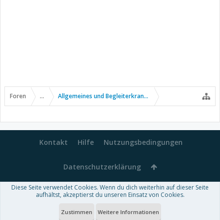
Foren
...
Allgemeines und Begleiterkrankungen
Kontakt
Hilfe
Nutzungsbedingungen
Datenschutzerklärung
Diese Seite verwendet Cookies. Wenn du dich weiterhin auf dieser Seite
Forum software by XenForo™
aufhältst, akzeptierst du unseren Einsatz von Cookies.
-
Deutsch von xenDach
Some XenForo functionality crafted by
Audentio Design
.
Theme designed by
ThemeHouse
.
Zustimmen
Weitere Informationen