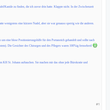
el/Kanüle zu finden, die ich zuvor drin hatte. Klappte nicht. In der Zwischenzeit
tte wenigstens eine kürzere Nadel, aber sie war genauso sperrig wie die anderen.
 um eine blose Positionierungshilfe für den Portanstich gehandelt und sollte nach
System). Die Gesichter des Chirurgen und des Pflegers waren 100%ig fernsehreif
et im KH St. Johann auftauchen. Sie machen mir das ohne jede Bürokratie und
#1