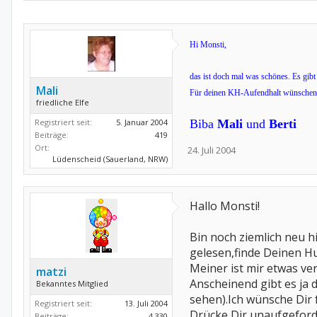
Hi Monsti,
das ist doch mal was schönes. Es gibt
Mali
Für deinen KH-Aufendhalt wünschen wi
friedliche Elfe
Registriert seit:
5. Januar 2004
Biba
Mali
und
Berti
Beiträge:
419
Ort:
24. Juli 2004
Lüdenscheid (Sauerland, NRW)
Hallo Monsti!
Bin noch ziemlich neu h
gelesen,finde Deinen H
Meiner ist mir etwas v
matzi
Anscheinend gibt es ja 
Bekanntes Mitglied
sehen).Ich wünsche Dir 
Registriert seit:
13. Juli 2004
Drücke Dir unaufgeford
Beiträge:
4.330