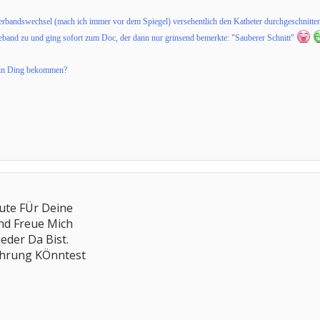
Verbandswechsel (mach ich immer vor dem Spiegel) versehentlich den Katheter durchgeschnit
eband zu und ging sofort zum Doc, der dann nur grinsend bemerkte: "Sauberer Schnitt"
 ein Ding bekommen?
Gute FÜr Deine
nd Freue Mich
eder Da Bist.
Ührung KÖnntest