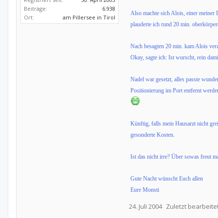
Beiträge:
6.938
Also machte sich Alois, einer meiner 
Ort:
am Pillersee in Tirol
plauderte ich rund 20 min. oberkörper
Nach besagten 20 min. kam Alois verzw
Okay, sagte ich: Ist wurscht, rein dami
Nadel war gesetzt, alles passte wunde
Positionierung im Port entfernt werde
Künftig, falls mein Hausarzt nicht gr
gesonderte Kosten.
Ist das nicht irre? Über sowas freut m
Gute Nacht wünscht Euch allen
Eure Monsti
24. Juli 2004
Zuletzt bearbeite