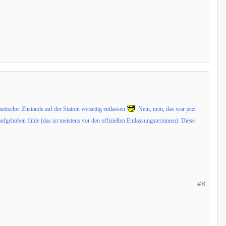
tischer Zustände auf der Station vorzeitig entlassen
. Nein, nein, das war jetzt
aufgehoben fühle (das ist meistens vor den offiziellen Entlassungsterminen). Diese
#8