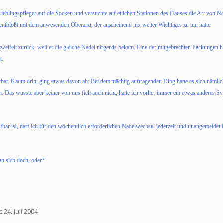
Lieblingspfleger auf die Socken und versuchte auf etlichen Stationen des Hauses die Art von Nad
entblößt mit dem anwesenden Oberarzt, der anscheinend nix weiter Wichtiges zu tun hatte.
eifelt zurück, weil er die gleiche Nadel nirgends bekam. Eine der mitgebrachten Packungen ha
t.
rbar. Kaum drin, ging etwas davon ab: Bei dem mächtig auftragenden Ding hatte es sich nämlich
n. Das wusste aber keiner von uns (ich auch nicht, hatte ich vorher immer ein etwas anderes 
eifbar ist, darf ich für den wöchentlich erforderlichen Nadelwechsel jederzeit und unangemeld
an sich doch, oder?
t:
24. Juli 2004