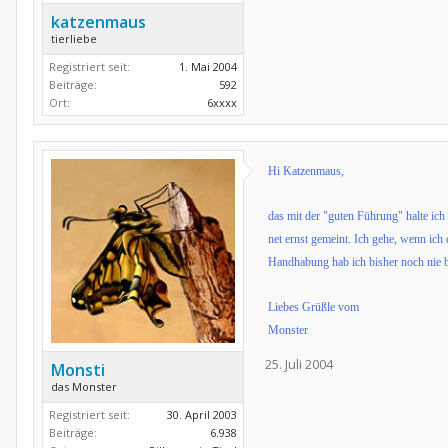
katzenmaus
tierliebe
Registriert seit:
1. Mai 2004
Beiträge:
592
Ort:
6xxxx
Hi Katzenmaus,
das mit der "guten Führung" halte ich
net ernst gemeint. Ich gehe, wenn ich
Handhabung hab ich bisher noch nie 
Liebes Grüßle vom
Monster
25. Juli 2004
Monsti
das Monster
Registriert seit:
30. April 2003
Beiträge:
6.938