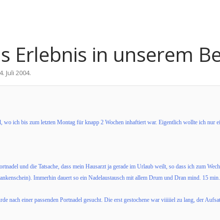
 Erlebnis in unserem Bez
4. Juli 2004
.
l, wo ich bis zum letzten Montag für knapp 2 Wochen inhaftiert war. Eigentlich wollte ich nu
ortnadel und die Tatsache, dass mein Hausarzt ja gerade im Urlaub weilt, so dass ich zum Wec
ankenschein). Immerhin dauert so ein Nadelaustausch mit allem Drum und Dran mind. 15 min.
e nach einer passenden Portnadel gesucht. Die erst gestochene war viiiiiel zu lang, der Aufs