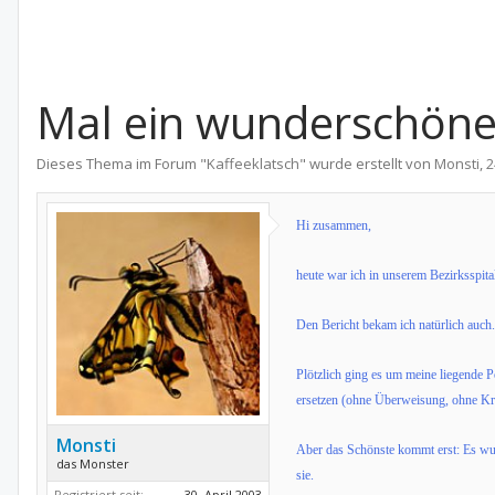
Mal ein wunderschönes
Dieses Thema im Forum "
Kaffeeklatsch
" wurde erstellt von
Monsti
,
2
Hi zusammen,
heute war ich in unserem Bezirksspita
Den Bericht bekam ich natürlich auch.
Plötzlich ging es um meine liegende P
ersetzen (ohne Überweisung, ohne Kr
Monsti
Aber das Schönste kommt erst: Es wurd
das Monster
sie.
Registriert seit:
30. April 2003