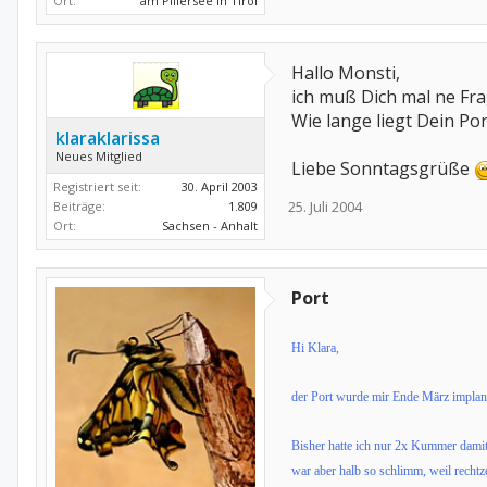
Ort:
am Pillersee in Tirol
Hallo Monsti,
ich muß Dich mal ne Fr
Wie lange liegt Dein Po
klaraklarissa
Neues Mitglied
Liebe Sonntagsgrüße
Registriert seit:
30. April 2003
25. Juli 2004
Beiträge:
1.809
Ort:
Sachsen - Anhalt
Port
Hi Klara,
der Port wurde mir Ende März implanti
Bisher hatte ich nur 2x Kummer damit:
war aber halb so schlimm, weil rechtz