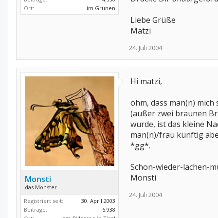
Ort:
im Grünen
Liebe Grüße
Matzi
24. Juli 2004
Hi matzi,
öhm, dass man(n) mich s
(außer zwei braunen B
wurde, ist das kleine N
man(n)/frau künftig abe
*gg*.
Schon-wieder-lachen-m
Monsti
Monsti
das Monster
24. Juli 2004
Registriert seit:
30. April 2003
Beiträge:
6.938