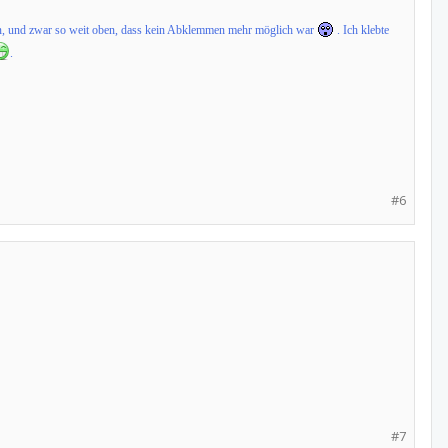
ten, und zwar so weit oben, dass kein Abklemmen mehr möglich war
. Ich klebte
.
#6
#7