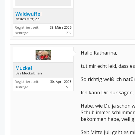
Waldwuffel
Neues Mitglied
Registriert seit:
28. März 2005
Beiträge:
799
Hallo Katharina,
tut mir echt leid, dass e
Muckel
Das Muckelchen
So richtig weiß ich natür
Registriert seit:
30. April 2003
Beiträge:
503
Ich kann Dir nur sagen, 
Habe, wie Du ja schon 
Schub immer schlimmer. 
bekommen habe, weil ga
Seit Mitte Juli geht es 