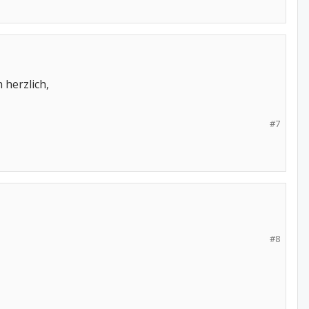
 herzlich,
#7
#8