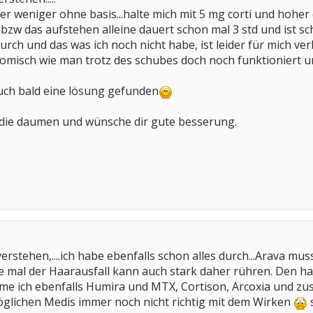
 weniger ohne basis...halte mich mit 5 mg corti und hoher d
 bzw das aufstehen alleine dauert schon mal 3 std und ist sc
urch und das was ich noch nicht habe, ist leider für mich verb
omisch wie man trotz des schubes doch noch funktioniert und 
 auch bald eine lösung gefunden
t die daumen und wünsche dir gute besserung.
erstehen,....ich habe ebenfalls schon alles durch...Arava mu
al der Haarausfall kann auch stark daher rühren. Den hatte
 ich ebenfalls Humira und MTX, Cortison, Arcoxia und zusät
möglichen Medis immer noch nicht richtig mit dem Wirken
s