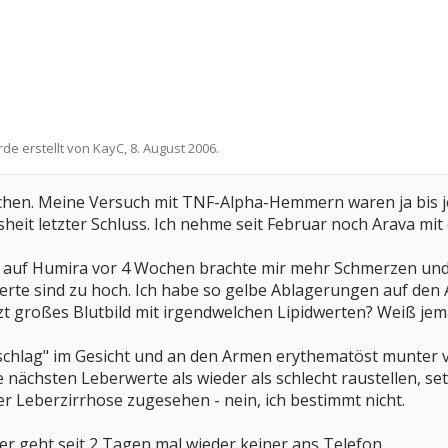
rde erstellt von
KayC
,
8. August 2006
.
uchen. Meine Versuch mit TNF-Alpha-Hemmern waren ja bis jet
sheit letzter Schluss. Ich nehme seit Februar noch Arava mi
 auf Humira vor 4 Wochen brachte mir mehr Schmerzen und 
werte sind zu hoch. Ich habe so gelbe Ablagerungen auf de
zt großes Blutbild mit irgendwelchen Lipidwerten? Weiß jem
hlag" im Gesicht und an den Armen erythematöst munter vor
e nächsten Leberwerte als wieder als schlecht raustellen, se
r Leberzirrhose zugesehen - nein, ich bestimmt nicht.
er geht seit 2 Tagen mal wieder keiner ans Telefon.