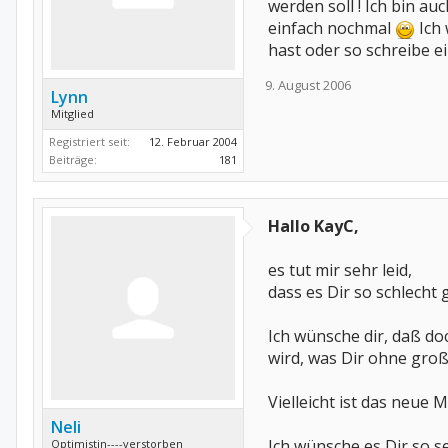
werden soll ! Ich bin auc
einfach nochmal
Ich 
hast oder so schreibe e
9. August 2006
Lynn
Mitglied
Registriert seit:
12. Februar 2004
Beiträge:
181
Hallo KayC,
es tut mir sehr leid,
dass es Dir so schlecht 
Ich wünsche dir, daß d
wird, was Dir ohne gro
Vielleicht ist das neue 
Neli
Ich wünsche es Dir so s
Optimistin----verstorben