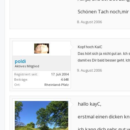
Schönen Tach noch,mir r
8. August 2006
Kopf hoch KaiC
Das hört sich ja nicht gut an. Ich 
poldi
damit es Dir bald besser geht. Ic
Aktives Mitglied
9. August 2006
Registriert seit:
17. Juli 2004
Beiträge:
4.648
Ort:
Rheinland-Pfalz
hallo kayC,
erstmal einen dicken kn
ich kann dich sehr gut ve