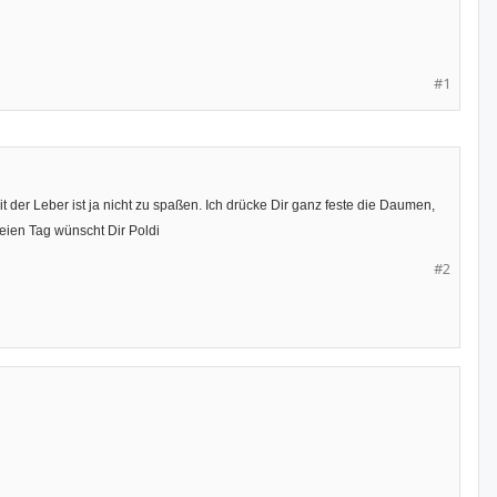
#1
it der Leber ist ja nicht zu spaßen. Ich drücke Dir ganz feste die Daumen,
reien Tag wünscht Dir Poldi
#2