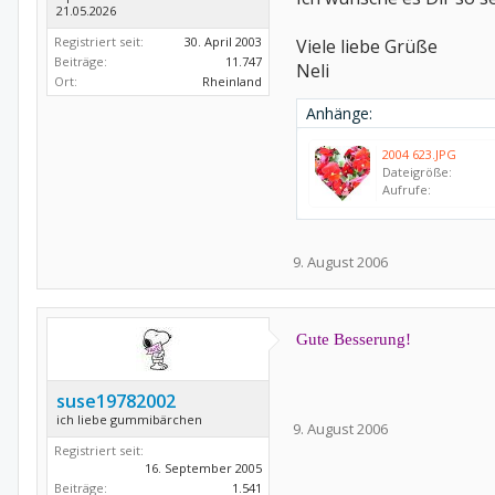
21.05.2026
Registriert seit:
30. April 2003
Viele liebe Grüße
Beiträge:
11.747
Neli
Ort:
Rheinland
Anhänge:
2004 623.JPG
Dateigröße:
Aufrufe:
9. August 2006
Gute Besserung!
suse19782002
ich liebe gummibärchen
9. August 2006
Registriert seit:
16. September 2005
Beiträge:
1.541