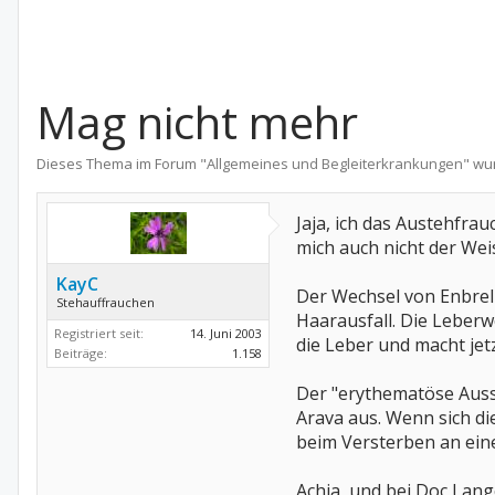
Mag nicht mehr
Dieses Thema im Forum "
Allgemeines und Begleiterkrankungen
" wu
Jaja, ich das Austehfra
mich auch nicht der Wei
KayC
Der Wechsel von Enbrel
Stehauffrauchen
Haarausfall. Die Leber
Registriert seit:
14. Juni 2003
die Leber und macht jet
Beiträge:
1.158
Der "erythematöse Aussc
Arava aus. Wenn sich di
beim Versterben an eine
Achja, und bei Doc Lang