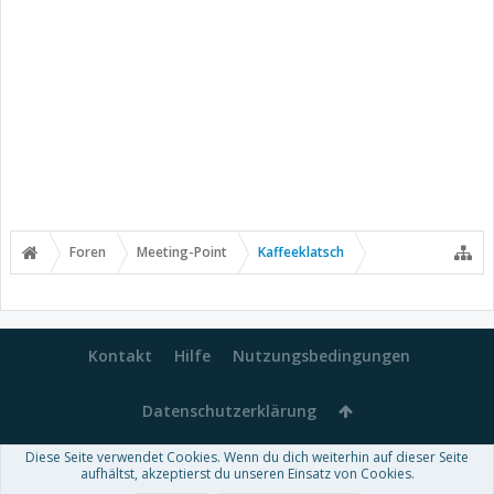
Foren
Meeting-Point
Kaffeeklatsch
Kontakt
Hilfe
Nutzungsbedingungen
Datenschutzerklärung
Diese Seite verwendet Cookies. Wenn du dich weiterhin auf dieser Seite
Forum software by XenForo™
aufhältst, akzeptierst du unseren Einsatz von Cookies.
-
Deutsch von xenDach
Some XenForo functionality crafted by
Audentio Design
.