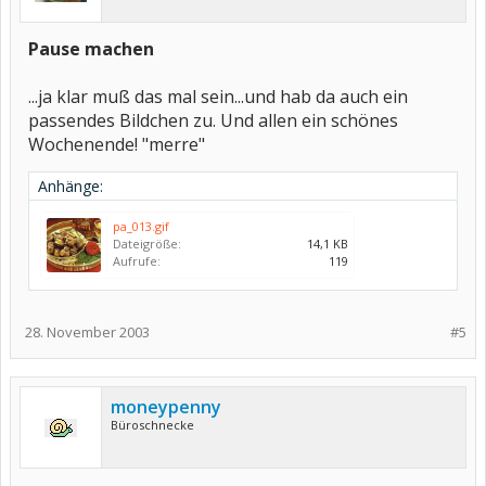
Pause machen
...ja klar muß das mal sein...und hab da auch ein
passendes Bildchen zu. Und allen ein schönes
Wochenende! "merre"
Anhänge:
pa_013.gif
Dateigröße:
14,1 KB
Aufrufe:
119
28. November 2003
#5
moneypenny
Büroschnecke