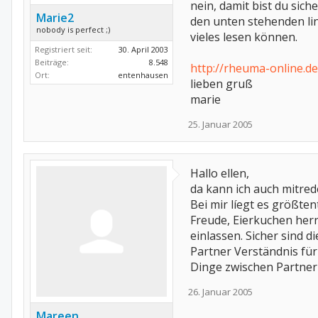
nein, damit bist du siche
Marie2
den unten stehenden lin
nobody is perfect ;)
vieles lesen können.
Registriert seit:
30. April 2003
Beiträge:
8.548
http://rheuma-online.
Ort:
entenhausen
lieben gruß
marie
25. Januar 2005
Hallo ellen,
da kann ich auch mitrede
Bei mir líegt es größten
Freude, Eierkuchen herrs
einlassen. Sicher sind 
Partner Verständnis fü
Dinge zwischen Partnern
26. Januar 2005
Mareen