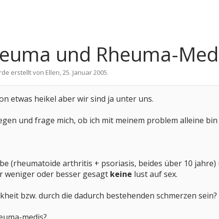
Rheuma und Rheuma-Medi
rde erstellt von
Ellen
,
25. Januar 2005
.
on etwas heikel aber wir sind ja unter uns.
liegen und frage mich, ob ich mit meinem problem alleine bi
be (rheumatoide arthritis + psoriasis, beides über 10 jahr
er weniger oder besser gesagt
keine
lust auf sex.
nkheit bzw. durch die dadurch bestehenden schmerzen sein?
heuma-medis?