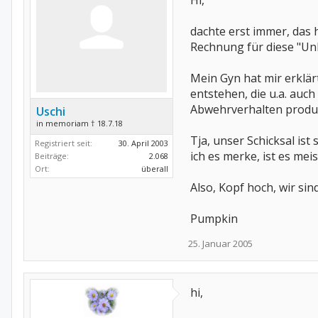
Hi,
dachte erst immer, das 
Rechnung für diese "Unlu
Mein Gyn hat mir erklä
entstehen, die u.a. auc
Abwehrverhalten produ
Uschi
in memoriam † 18.7.18
Tja, unser Schicksal is
Registriert seit:
30. April 2003
ich es merke, ist es meist z
Beiträge:
2.068
Ort:
überall
Also, Kopf hoch, wir sin
Pumpkin
25. Januar 2005
hi,