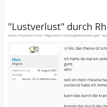
"Lustverlust" durch 
Dieses Thema im Forum "
Allgemeines und Begleiterkrankungen
" wu
:o hm, das thema ist sch
ich hätte da mal ein an
Ellen
geht.
Mitglied
also:
Registriert seit:
18. August 2003
Beiträge:
51
Ort:
kleiner Ort in Mittelhessen
seit ich mein rheuma ha
cortison) habe ich imm
kann das durch die kra
kommt das durch die r