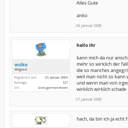
Alles Gute
anko
26. Januar 2005
hallo ihr
kann mich da nur anschl
mehr so wirklich der fa
wolke
Mitglied
die so manches angegrif
weil man nicht so kann 
Registriert seit:
25. Januar 2005
und wenn man von irgend
Beiträge:
127
Ort:
kreis germersheim
wirklich wirklich schade
27. Januar 2005
hach, da bin ich ja echt