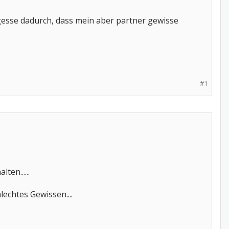
esse dadurch, dass mein aber partner gewisse
#1
en......
echtes Gewissen....