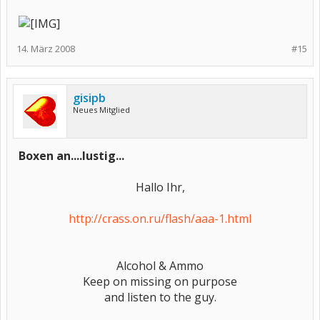
14. März 2008
#15
gisipb
Neues Mitglied
Boxen an....lustig...
Hallo Ihr,
http://crass.on.ru/flash/aaa-1.html
Alcohol & Ammo
Keep on missing on purpose
and listen to the guy.