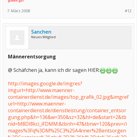
golden girl
7. März 2008
#12
Sanchen
Neues Mitglied
Männerentsorgung
@ Schäfchen ja, kann ich dir sagen HIER:
http://images.google.de/imgres?
imgurl=http://www.maenner-
containerdienst.de/images/top_grafik_02.jpg&imgref
url=http://www.maenner-
containerdienst.de/dienstleistung/container_entsor
gung.php&h=136&w=350&sz=32&hl=de&start=2&tb
nid=M8DI8kci_iFDMM:&tbnh=47&tbnw=120&prev=/i
mages%3Fq%3DM%25C3%25A4nner%2Bentsorgen