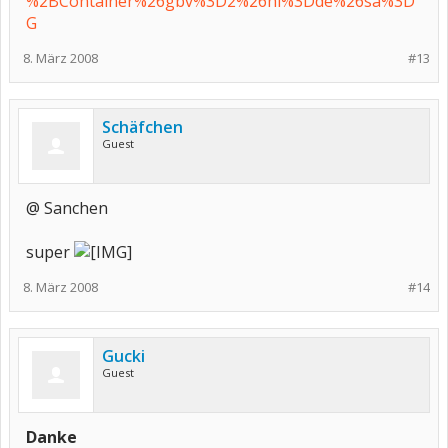
%2BContainer%26gbv%3D2%26hl%3Dde%26sa%3D
G
8. März 2008
#13
Schäfchen
Guest
@ Sanchen
super
8. März 2008
#14
Gucki
Guest
Danke