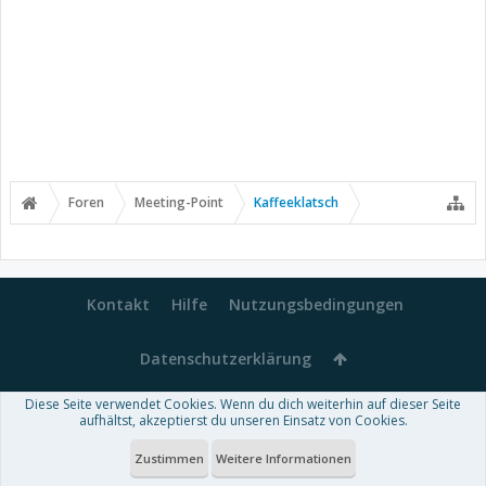
Foren
Meeting-Point
Kaffeeklatsch
Kontakt
Hilfe
Nutzungsbedingungen
Datenschutzerklärung
Diese Seite verwendet Cookies. Wenn du dich weiterhin auf dieser Seite
Forum software by XenForo™
aufhältst, akzeptierst du unseren Einsatz von Cookies.
-
Deutsch von xenDach
Some XenForo functionality crafted by
Audentio Design
.
Theme designed by
ThemeHouse
.
Zustimmen
Weitere Informationen