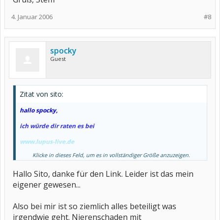
4. Januar 2006
#8
spocky
Guest
Zitat von sito:
hallo spocky,
ich würde dir raten es bei
www.lupus-live.de
Klicke in dieses Feld, um es in vollständiger Größe anzuzeigen.
zu versuchen, falls du diese seite noch nicht kennst.
Hallo Sito, danke für den Link. Leider ist das mein
ich selbst habe systemischen lupus und bin an der dialyse.
eigener gewesen...
mir wurde vor jahren eine plasmapherese von einem arzt
empfohlen. nach aufklärung bei dem arzt meines vertrauens
habe ich mich aber dagegen entschieden.
Also bei mir ist so ziemlich alles beteiligt was
ich kann mich aber nicht mehr an die gründe erinnern die
irgendwie geht. Nierenschaden mit