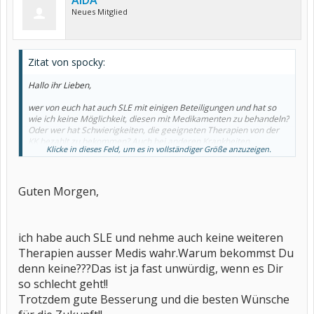
AIDA
Neues Mitglied
Zitat von spocky:
Hallo ihr Lieben,
wer von euch hat auch SLE mit einigen Beteiligungen und hat so
wie ich keine Möglichkeit, diesen mit Medikamenten zu behandeln?
Oder wer hat Schwierigkeiten, die geeigneten Therapien von der
KK bezahlt zu bekommen? Auch bei anderen Krankheiten.
Klicke in dieses Feld, um es in vollständiger Größe anzuzeigen.
Ich brauche dringend Immunadsorptionen, aber ich krieg keine.
Wer kennt sowas? Bitte melden, es wird Zeit, dass wir was dagegen
tun.
Guten Morgen,
Spocky
ich habe auch SLE und nehme auch keine weiteren
Therapien ausser Medis wahr.Warum bekommst Du
denn keine???Das ist ja fast unwürdig, wenn es Dir
so schlecht geht!!
Trotzdem gute Besserung und die besten Wünsche