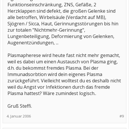
mich zu dieser entscheidung gebracht haben. ich weis nur
Funktionseinschränkung, ZNS, Gefäße, 2
noch das ich mir gedacht habe das ich das nur machen liese
wenn es echt für alles zu spät wäre.
Herzklappen sind defekt, die großen Gelenke sind
alle betroffen, Wirbelsäule (Verdacht auf MB),
hier noch ein link einer früheren diskussion, vielleicht hilft dir
Sjögren / Sicca, Haut, Gerinnungsstörungen bis hin
dieser etwas weiter.
http://www.rheuma-online.de/phorum/showthread.php?
zur totalen "Nichtmehr-Gerinnung",
t=1224
Lungenbeteiligung, Deformierung von Gelenken,
darf ich fragen was du für beteiligungen hast?
Augenentzündungen, ...
ich wünsche dir alles gute
Plasmapherese wird heute fast nicht mehr gemacht,
sito
weil es dabei um einen Austausch von Plasma ging,
d.h. du bekommst fremdes Plasma. Bei der
Immunadsorbtion wird dein eigenes Plasma
zurückgeführt. Vielleicht wolltest du es deshalb nicht
weil du Angst vor Infektionen durch das fremde
Plasma hattest? Wäre zumindest logisch..
Gruß Steffi.
4. Januar 2006
#9