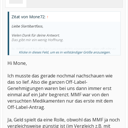
Zitat von Mone72:
↑
Liebe Slartibartfass,
Vielen Dank für deine Antwort.
Das gibt mir ein wenig Hoffnung.
Ja, MMF wird häufig bei Lupusnephritis eingesetzt, aber oft gibt es
Klicke in dieses Feld, um es in vollständiger Größe anzuzeigen.
nach 3-5 Jahren Regressansprüche der Kassen an die Ärzte , hatte
meine Rheumatologin erwähnt.
Hi Mone,
Das wäre ihr aber egal, für sie ist das schlichtweg unterlassene
Hilfeleistung.
Ich musste das gerade nochmal nachschauen wie
Sie hat einen Antrag gestellt.
das so lief. Also die ganzen Off-Label-
Wer weiß, wie viele Lupus- Patienten vielleicht auch oder gerade
Genehmigungen waren bei uns dann immer erst
wegen MMF noch am Leben sind...
einmal auf ein Jahr begrenzt. MMF war von den
Immer geht es nur ums Geld- der Mensch an sich muss immer
versuchten Medikamenten nur das erste mit dem
kämpfen, obwohl er mit seiner Krankheit schon genug zu tun hat.
Off-Label-Antrag.
Noch eine Frage an dich :
Ja, Geld spielt da eine Rolle, obwohl das MMF ja noch
Ist die Genehmigung ( wenn sie dann erfolgt ist) dann verbindlich
vergleichsweise günstig ist (im Vergleich z.B. mit
für die Dauer der Behandlung oder begrenzt für einen bestimmten