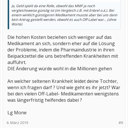
kein Antrag gestellt werden, obwohl es auch Off-Label war... (ohne
Ja, Geld spielt da eine Rolle, obwohl das MMF ja noch
Worte)
vergleichsweise günstig ist (im Vergleich z.B. mit Enbrel o.ä.). Bei
einem wirklich günstigeren Medikament musste aber bei uns dann
I
kein Antrag gestellt werden, obwohl es auch Off-Label war... (ohne
Worte)
Die hohen Kosten beziehen sich weniger auf das
Medikament an sich, sondern eher auf die Lösung
der Probleme, indem die Pharmaindustrie in ihren
Beipackzettel die uns betreffenden Krankheiten mit
aufführt.
DIE Änderung würde wohl in die Millionen gehen
An welcher seltenen Krankheit leidet deine Tochter,
wenn ich fragen darf ? Und wie geht es ihr jetzt? War
bei den vielen Off-Label- Medikamenten wenigstens
was längerfristig helfendes dabei ?
Lg Mone
6. März 2019
#9