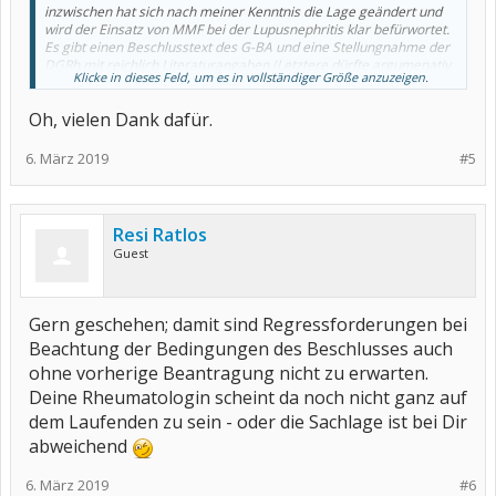
inzwischen hat sich nach meiner Kenntnis die Lage geändert und
wird der Einsatz von MMF bei der Lupusnephritis klar befürwortet.
Es gibt einen Beschlusstext des G-BA und eine Stellungnahme der
DGRh mit reichlich Literaturangaben (Letztere dürfte argumenativ
Klicke in dieses Feld, um es in vollständiger Größe anzuzeigen.
ergänzen, falls noch Fragen sind...), die ich Dir im Anhang als Link
einstelle:
Oh, vielen Dank dafür.
https://www.g-ba.de/downloads/39-261-3060/2017-09-21_AM-RL-
VI_Mycophenolatmofetil-Mycophenolensaeure-
6. März 2019
#5
Lupusnephritis_BAnz.pdf
https://dgrh.de/Start/Publikationen/Empfehlungen/Medikation/Myc
ophenolat-Mofetil-bei-SLE.html
Resi Ratlos
Guest
Gern geschehen; damit sind Regressforderungen bei
Beachtung der Bedingungen des Beschlusses auch
ohne vorherige Beantragung nicht zu erwarten.
Deine Rheumatologin scheint da noch nicht ganz auf
dem Laufenden zu sein - oder die Sachlage ist bei Dir
abweichend
6. März 2019
#6