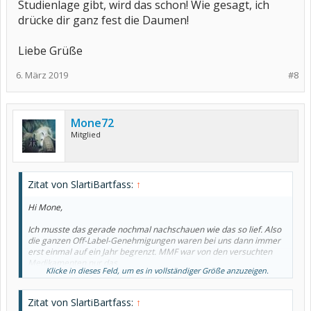
Studienlage gibt, wird das schon! Wie gesagt, ich
drücke dir ganz fest die Daumen!
Liebe Grüße
6. März 2019
#8
Mone72
Mitglied
Zitat von SlartiBartfass:
↑
Hi Mone,
Ich musste das gerade nochmal nachschauen wie das so lief. Also
die ganzen Off-Label-Genehmigungen waren bei uns dann immer
erst einmal auf ein Jahr begrenzt. MMF war von den versuchten
Medikamenten nur das
Klicke in dieses Feld, um es in vollständiger Größe anzuzeigen.
Ja, Geld spielt da eine Rolle, obwohl das MMF ja noch
vergleichsweise günstig ist (im Vergleich z.B. mit Enbrel o.ä.). Bei
Zitat von SlartiBartfass:
↑
einem wirklich günstigeren Medikament musste aber bei uns dann