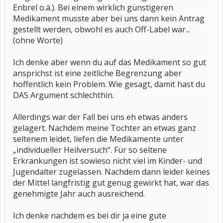
Zeitraum ( 1 Jahr z.B. ) ?
Enbrel o.ä.). Bei einem wirklich günstigeren
Medikament musste aber bei uns dann kein Antrag
Lg Mone
gestellt werden, obwohl es auch Off-Label war...
(ohne Worte)
Ich denke aber wenn du auf das Medikament so gut
ansprichst ist eine zeitliche Begrenzung aber
hoffentlich kein Problem. Wie gesagt, damit hast du
DAS Argument schlechthin.
Allerdings war der Fall bei uns eh etwas anders
gelagert. Nachdem meine Tochter an etwas ganz
seltenem leidet, liefen die Medikamente unter
„individueller Heilversuch“. Für so seltene
Erkrankungen ist sowieso nicht viel im Kinder- und
Jugendalter zugelassen. Nachdem dann leider keines
der Mittel langfristig gut genug gewirkt hat, war das
genehmigte Jahr auch ausreichend.
Ich denke nachdem es bei dir ja eine gute