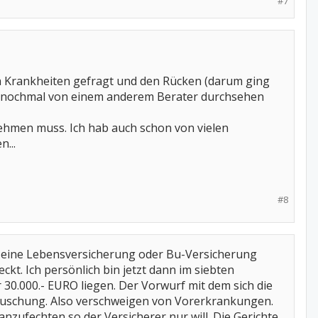
#7
h Krankheiten gefragt und den Rücken (darum ging
as nochmal von einem anderem Berater durchsehen
nehmen muss. Ich hab auch schon von vielen
...
#8
 er eine Lebensversicherung oder Bu-Versicherung
ckt. Ich persönlich bin jetzt dann im siebten
 30.000.- EURO liegen. Der Vorwurf mit dem sich die
e Täuschung. Also verschweigen von Vorerkrankungen.
nzufechten so der Versicherer nur will. Die Gerichte