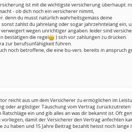
ersicherung ist mit die wichtigste versicherung überhaupt. n
macht - ob dich noch ein versicherer nimmt,
cher. denn du musst natürlich wahrheitsgemäss deine
sonst zahlst du jahrelang oder sogar jahrzehntelang ein, 
ir verweigert wegen unrichtiger angaben. leider sind versich
n bestätigen die regel
) sich vor zahlungen zu drücken.
 ra zur berufsunfähigkeit führen.
uch noch betroffene, die eine bu-vers. bereits in anspru
or reicht aus um dem Versicherer zu ermöglichen im Leistu
ng oder arglistiger Täuschung vom Vertrag zurückzutreten 
atschläge ein und gib alles an was dir bekannt ist. Oft genug 
vorliegen, damit der Versicherer den Vertrag anfechten ka
e zu haben und 15 Jahre Beitrag bezahlt heisst noch lange n