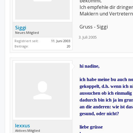
bekommt.
Ich empfehle dir dringe
Maklern und Vertretern 
Gruss - Siggi
Siggi
Neues Mitglied
3. Juli 2005
Registriert seit:
11. Juni 2003
Beiträge:
20
hi nadine,
ich habe meine bu auch noc
gekoppelt, d.h. wenn ich n
aussuchen ob ich einmalig
dadurch bin ich ja im grun
an die anderen: wie ist d
gesund, oder nicht?
lexxus
liebe grüsse
Aktives Mitglied