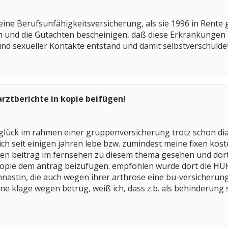
ine Berufsunfähigkeitsversicherung, als sie 1996 in Rente g
 und die Gutachten bescheinigen, daß diese Erkrankungen kl
und sexueller Kontakte entstand und damit selbstverschuld
arztberichte in kopie beifügen!
s glück im rahmen einer gruppenversicherung trotz schon di
ich seit einigen jahren lebe bzw. zumindest meine fixen kost
nen beitrag im fernsehen zu diesem thema gesehen und dor
kopie dem antrag beizufügen. empfohlen wurde dort die HUK,
astin, die auch wegen ihrer arthrose eine bu-versicherun
e klage wegen betrug, weiß ich, dass z.b. als behinderung sc