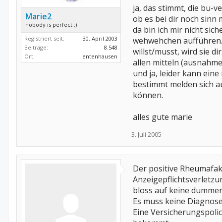
ja, das stimmt, die bu-v
Marie2
ob es bei dir noch sinn 
nobody is perfect ;)
da bin ich mir nicht si
Registriert seit:
30. April 2003
wehwehchen aufführen. 
Beiträge:
8.548
willst/musst, wird sie d
Ort:
entenhausen
allen mitteln (ausnahme
und ja, leider kann eine
bestimmt melden sich a
können.
alles gute marie
3. Juli 2005
Der positive Rheumafakt
Anzeigepflichtsverletzu
bloss auf keine dummen R
Es muss keine Diagnose 
Eine Versicherungspolic