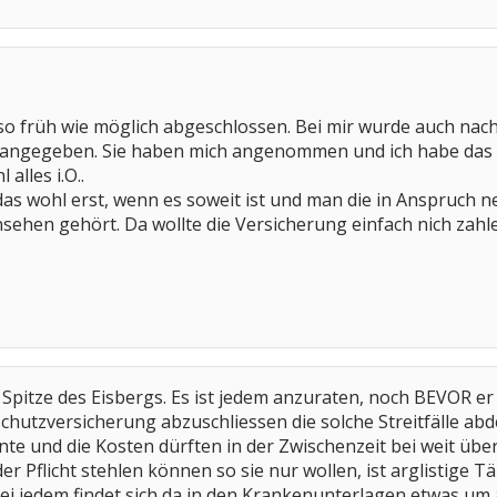
so früh wie möglich abgeschlossen. Bei mir wurde auch nac
mit angegeben. Sie haben mich angenommen und ich habe d
 alles i.O..
as wohl erst, wenn es soweit ist und man die in Anspruch 
sehen gehört. Da wollte die Versicherung einfach nich zahlen
ie Spitze des Eisbergs. Es ist jedem anzuraten, noch BEVOR
chutzversicherung abzuschliessen die solche Streitfälle abde
e und die Kosten dürften in der Zwischenzeit bei weit über
er Pflicht stehlen können so sie nur wollen, ist arglistig
i jedem findet sich da in den Krankenunterlagen etwas um a