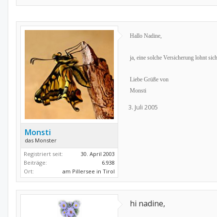
Hallo Nadine,
ja, eine solche Versicherung lohnt si
Liebe Grüße von
Monsti
3. Juli 2005
Monsti
das Monster
Registriert seit:
30. April 2003
Beiträge:
6.938
Ort:
am Pillersee in Tirol
hi nadine,