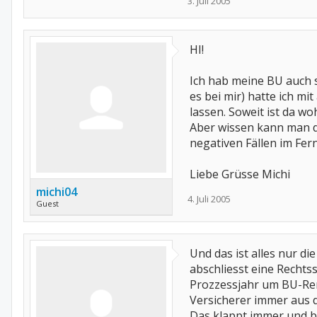
3. Juli 2005
HI!
Ich hab meine BU auch 
es bei mir) hatte ich 
lassen. Soweit ist da wohl
Aber wissen kann man d
negativen Fällen im Fern
Liebe Grüsse Michi
michi04
4. Juli 2005
Guest
Und das ist alles nur d
abschliesst eine Rechtss
Prozzessjahr um BU-Rent
Versicherer immer aus d
Das klappt immer und be