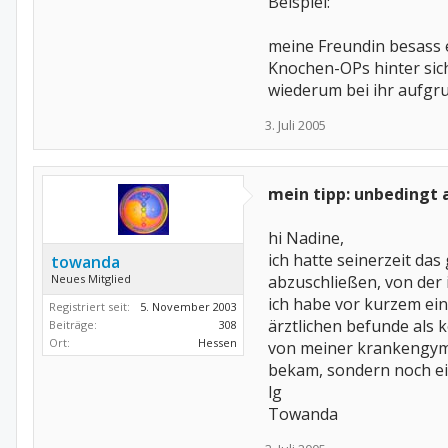
Beispiel:
meine Freundin besass e
Knochen-OPs hinter sich
wiederum bei ihr aufgr
3. Juli 2005
mein tipp: unbedingt 
hi Nadine,
ich hatte seinerzeit da
towanda
Neues Mitglied
abzuschließen, von der 
ich habe vor kurzem ei
Registriert seit:
5. November 2003
ärztlichen befunde als 
Beiträge:
308
Ort:
Hessen
von meiner krankengymn
bekam, sondern noch ein
lg
Towanda