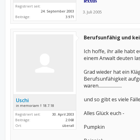
lexxus
Registriert seit:
24. September 2003
3. Juli 2005
Beiträge:
3.971
Berufsunfähig und kei
Ich hoffe, ihr alle hab
einem Anwalt deuten la
Grad wieder hat ein Klä
Berufsunfähigkeit aufg
waren.........................
und so gibt es viele Fäl
Uschi
in memoriam † 18.7.18
Alles Glück euch -
Registriert seit:
30. April 2003
Beiträge:
2.068
Ort:
überall
Pumpkin