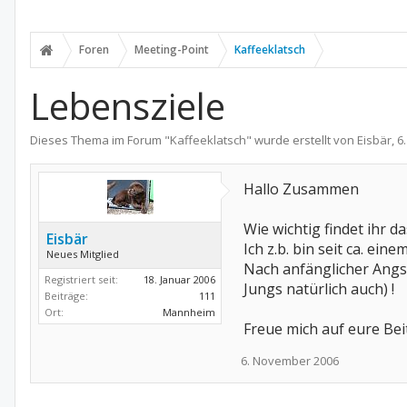
Foren
Meeting-Point
Kaffeeklatsch
Lebensziele
Dieses Thema im Forum "
Kaffeeklatsch
" wurde erstellt von
Eisbär
,
6
Hallo Zusammen
Wie wichtig findet ihr d
Eisbär
Ich z.b. bin seit ca. ein
Neues Mitglied
Nach anfänglicher Angs
Registriert seit:
18. Januar 2006
Jungs natürlich auch) !
Beiträge:
111
Ort:
Mannheim
Freue mich auf eure Bei
6. November 2006