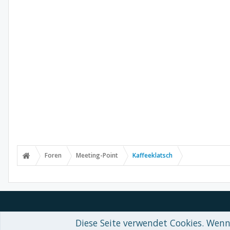
Foren
Meeting-Point
Kaffeeklatsch
Diese Seite verwendet Cookies. Wenn 
Forum software by XenForo™
© 2010-2018 XenForo Ltd.
-
Deutsch von