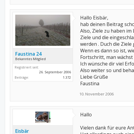
Hallo Eisbär,
hab deinen Beitrag scho
Also, Ziele zu haben im
Ziele und die eingeschl
werden . Duch die Ziel
Wenn es dann so ist, wie
Faustina 24
Fortschritt, man wächst
Bekanntes Mitglied
Ich wünsche dir viel Erfo
Registriert seit:
Also weiter so und behal
26. September 2006
Liebe Grüße
Beiträge:
1.372
Faustina
10. November 2006
Hallo
Vielen dank für eure An
Eisbär