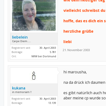
wie dein heutiger tag
vielleicht schreibst d
hoffe, das es dich ein
herzliche grüße
liebelein
liebi
Carpe Diem.....
Registriert seit:
30. April 2003
21. November 2003
Beiträge:
5.781
Ort:
NRW bei Dortmund
hi marousha,
na da drück ich daumen
kukana
in memoriam †
es gibt natürlich auch 
aber meine cp wurde so 
Registriert seit:
30. April 2003
Beiträge:
13.139