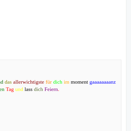
nd
das
allerwichtigste
für
dich
im
moment
gaaaaaaaanz
len
Tag
und
lass
dich
Feiern
.