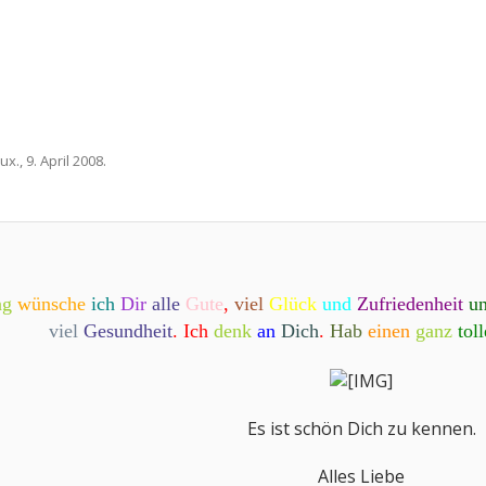
cux.
,
9. April 2008
.
ag
wünsche
ich
Dir
alle
Gute
,
viel
Glück
und
Zufriedenheit
u
viel
Gesundheit
. Ich
denk
an
Dich
.
Hab
einen
ganz
tol
Es ist schön Dich zu kennen.
Alles Liebe