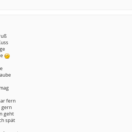
ruß
Kuss
nge
ge
ge
laube
 mag
ar fern
r gern
n geht
uch spät