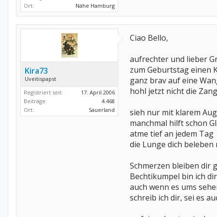
Ort:
Nähe Hamburg
Ciao Bello,
aufrechter und lieber G
zum Geburtstag einen 
Kira73
Uveitispapst
ganz brav auf eine Wa
hohl jetzt nicht die Zan
Registriert seit:
17. April 2006
Beiträge:
4.468
Ort:
Sauerland
sieh nur mit klarem Au
manchmal hilft schon G
atme tief an jedem Tag
die Lunge dich beleben
Schmerzen bleiben dir g
Bechtikumpel bin ich di
auch wenn es ums sehe
schreib ich dir, sei es a