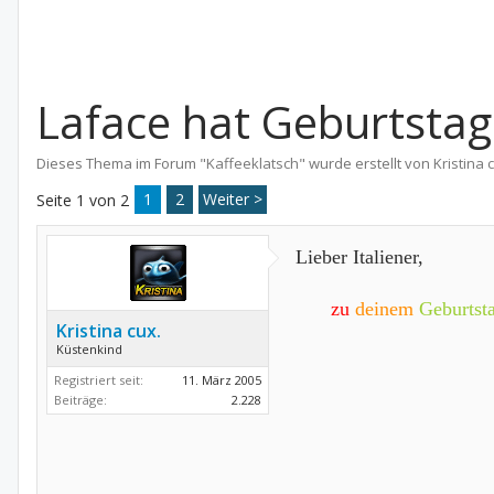
Laface hat Geburtstag
Dieses Thema im Forum "
Kaffeeklatsch
" wurde erstellt von
Kristina 
1
2
Weiter >
Seite 1 von 2
Lieber Italiener,
zu
deinem
Geburtst
Kristina cux.
Küstenkind
Registriert seit:
11. März 2005
Beiträge:
2.228