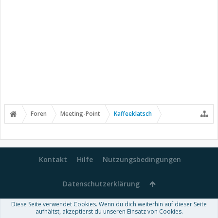
Foren
Meeting-Point
Kaffeeklatsch
Kontakt
Hilfe
Nutzungsbedingungen
Datenschutzerklärung
Diese Seite verwendet Cookies. Wenn du dich weiterhin auf dieser Seite
Forum software by XenForo™
aufhältst, akzeptierst du unseren Einsatz von Cookies.
-
Deutsch von xenDach