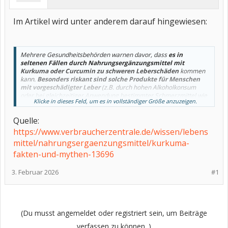
Im Artikel wird unter anderem darauf hingewiesen:
Mehrere Gesundheitsbehörden warnen davor, dass
es in
seltenen Fällen durch Nahrungsergänzungsmittel mit
Kurkuma oder Curcumin zu schweren Leberschäden
kommen
kann.
Besonders riskant sind solche Produkte für Menschen
mit vorgeschädigter Leber
(z.B. durch hohen Alkoholkonsum
oder bei gleichzeitiger Anwendung bestimmter Schmerzmittel wie
Klicke in dieses Feld, um es in vollständiger Größe anzuzeigen.
z. B. Paracetamol, Ibuprofen, Acetylsalicylsäure/ASS/Aspirin,
fragen Sie am besten in der Apotheke nach!)
Quelle:
https://www.verbraucherzentrale.de/wissen/lebens
mittel/nahrungsergaenzungsmittel/kurkuma-
fakten-und-mythen-13696
3. Februar 2026
#1
(Du musst angemeldet oder registriert sein, um Beiträge
verfassen zu können. )