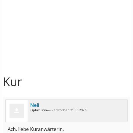
Kur
Neli
Optimistin----verstorben 21.05.2026
Ach, liebe Kuranwärterin,