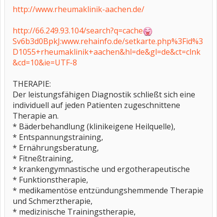
http://www.rheumaklinik-aachen.de/
http://66.249.93.104/search?q=cache
Sv6b3d0BpkJ:www.rehainfo.de/setkarte.php%3Fid%3
D1055+rheumaklinik+aachen&hl=de&gl=de&ct=clnk
&cd=10&ie=UTF-8
THERAPIE:
Der leistungsfähigen Diagnostik schließt sich eine
individuell auf jeden Patienten zugeschnittene
Therapie an.
* Bäderbehandlung (klinikeigene Heilquelle),
* Entspannungstraining,
* Ernährungsberatung,
* Fitneßtraining,
* krankengymnastische und ergotherapeutische
* Funktionstherapie,
* medikamentöse entzündungshemmende Therapie
und Schmerztherapie,
* medizinische Trainingstherapie,