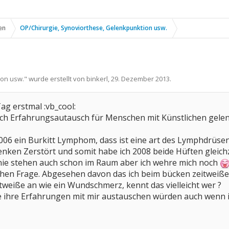
en
OP/Chirurgie, Synoviorthese, Gelenkpunktion usw.
ion usw.
" wurde erstellt von
binkerl
,
29. Dezember 2013
.
g erstmal :vb_cool:
nach Erfahrungsautausch für Menschen mit Künstlichen gele
2006 ein Burkitt Lymphom, dass ist eine art des Lymphdrüs
enken Zerstört und somit habe ich 2008 beide Hüften gleic
 Knie stehen auch schon im Raum aber ich wehre mich noch
ichen Frage. Abgesehen davon das ich beim bücken zeitweiße
itweiße an wie ein Wundschmerz, kennt das vielleicht wer ?
hre Erfahrungen mit mir austauschen würden auch wenn ich v