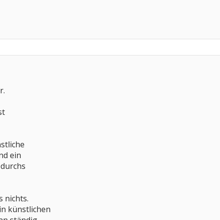
r.
st
stliche
nd ein
t durchs
s nichts.
in künstlichen