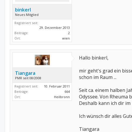
binkerl
Neues Mitglied
Registriert seit:
29. Dezember 2013
Beiträge:
2
Ort:
wien
Hallo binkerl,
mir geht's grad ein bis
Tiangara
schon im Raum ...
PMR seit 08/2008
Registriert seit:
10. Februar 2011
Seit ca. einem halben 
Beiträge:
664
Odyssee. Von Rheuma bis
Ort:
Heilbronn
Deshalb kann ich dir im
Ich wünsch dir alles Gut
Tiangara