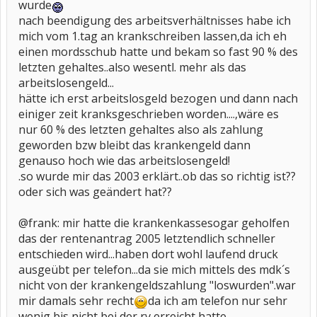
wurde
nach beendigung des arbeitsverhältnisses habe ich
mich vom 1.tag an krankschreiben lassen,da ich eh
einen mordsschub hatte und bekam so fast 90 % des
letzten gehaltes..also wesentl. mehr als das
arbeitslosengeld...
hätte ich erst arbeitslosgeld bezogen und dann nach
einiger zeit kranksgeschrieben worden....,wäre es
nur 60 % des letzten gehaltes also als zahlung
geworden bzw bleibt das krankengeld dann
genauso hoch wie das arbeitslosengeld!
.so wurde mir das 2003 erklärt..ob das so richtig ist??
oder sich was geändert hat??
@frank: mir hatte die krankenkassesogar geholfen
das der rentenantrag 2005 letztendlich schneller
entschieden wird...haben dort wohl laufend druck
ausgeübt per telefon...da sie mich mittels des mdk´s
nicht von der krankengeldszahlung "loswurden".war
mir damals sehr recht
da ich am telefon nur sehr
wenig bis nicht bei der rv erreicht hatte...