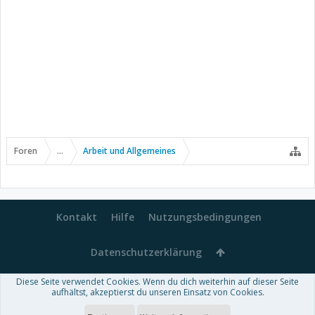
Foren
...
Arbeit und Allgemeines
Kontakt
Hilfe
Nutzungsbedingungen
Datenschutzerklärung
Diese Seite verwendet Cookies. Wenn du dich weiterhin auf dieser Seite
Forum software by XenForo™
aufhältst, akzeptierst du unseren Einsatz von Cookies.
-
Deutsch von xenDach
Some XenForo functionality crafted by
Audentio Design
.