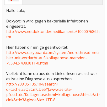
Hallo Lola,
Doxycyclin wird gegen bakterielle Infektionen
eingesetzt.
http://www.netdoktor.de/medikamente/100007686.h
tm
Hier haben dir einige geantwortet:
http://www.razyboard.com/system/morethread-neu-
hier-mit-verdacht-auf-kollagenose-marsden-
795942-4983811-0.html
Vielleicht kann du aus dem Link erlesen wie schwer
es ist eine Diagnose aus zusprechen:
http://209.85.135.104/search?
q=cache:33Q2CmCDe5YJ:www.aerzte-
pfusch.de/Kollagenose.html+kollagenose&hl=de&ct=
clnk&cd=3&gl=de&ie=UTF-8