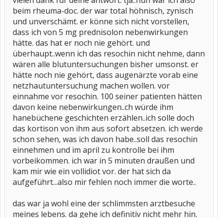
vielen dank für deine antwort. tja..nun war ich also
beim rheuma-doc. der war total höhnisch, zynisch
und unverschämt. er könne sich nicht vorstellen,
dass ich von 5 mg prednisolon nebenwirkungen
hätte. das hat er noch nie gehört. und
überhaupt..wenn ich das resochin nicht nehme, dann
wären alle blutuntersuchungen bisher umsonst. er
hätte noch nie gehört, dass augenärzte vorab eine
netzhautuntersuchung machen wollen. vor
einnahme vor resochin. 100 seiner patienten hätten
davon keine nebenwirkungen..ch würde ihm
hanebüchene geschichten erzählen..ich solle doch
das kortison von ihm aus sofort absetzen. ich werde
schon sehen, was ich davon habe..soll das resochin
einnehmen und im april zu kontrolle bei ihm
vorbeikommen. ich war in 5 minuten draußen und
kam mir wie ein vollidiot vor. der hat sich da
aufgeführt...also mir fehlen noch immer die worte..
das war ja wohl eine der schlimmsten arztbesuche
meines lebens. da gehe ich definitiv nicht mehr hin.