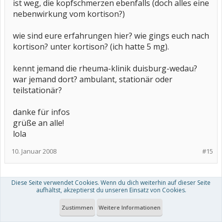
ist weg, die kopfschmerzen ebenfalls (doch alles eine
nebenwirkung vom kortison?)
wie sind eure erfahrungen hier? wie gings euch nach
kortison? unter kortison? (ich hatte 5 mg).
kennt jemand die rheuma-klinik duisburg-wedau?
war jemand dort? ambulant, stationär oder
teilstationär?
danke für infos
grüße an alle!
lola
10. Januar 2008
#15
Diese Seite verwendet Cookies. Wenn du dich weiterhin auf dieser Seite
(Du musst angemeldet oder registriert sein, um Beiträge
aufhältst, akzeptierst du unseren Einsatz von Cookies.
verfassen zu können. )
Zustimmen
Weitere Informationen