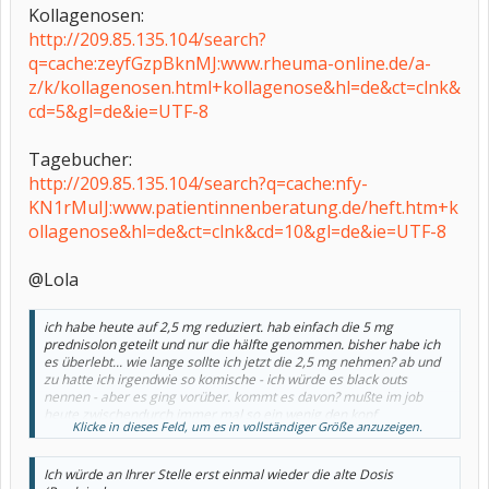
Kollagenosen:
http://209.85.135.104/search?
q=cache:zeyfGzpBknMJ:www.rheuma-online.de/a-
z/k/kollagenosen.html+kollagenose&hl=de&ct=clnk&
cd=5&gl=de&ie=UTF-8
Tagebucher:
http://209.85.135.104/search?q=cache:nfy-
KN1rMuIJ:www.patientinnenberatung.de/heft.htm+k
ollagenose&hl=de&ct=clnk&cd=10&gl=de&ie=UTF-8
@Lola
ich habe heute auf 2,5 mg reduziert. hab einfach die 5 mg
prednisolon geteilt und nur die hälfte genommen. bisher habe ich
es überlebt... wie lange sollte ich jetzt die 2,5 mg nehmen? ab und
zu hatte ich irgendwie so komische - ich würde es black outs
nennen - aber es ging vorüber. kommt es davon? mußte im job
heute zwischendurch immer mal so ein wenig den kopf
Klicke in dieses Feld, um es in vollständiger Größe anzuzeigen.
schütteln..um klar zu denken und müde wurde ich..
Ich würde an Ihrer Stelle erst einmal wieder die alte Dosis