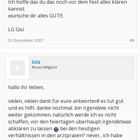
Ich hoffe das du das noch vor dem Fest alles klären
kannst.
CT machen lassen am Kopf. = <<Schwindel, Kopfschmerzen,
Vergesslichkeit.
wünsche dir alles GUTE.
Mit Pfefferminzoel die Schläfe massieren. << Grippe
kommt???
LG Gisi
SD kontrollieren ob Überfunktion ist. = Herzrasen
Tip hol dir mal:
19. Dezember 2007
#8
Cefasel nutri Selen Tabs 10 kl Kügelchen
Zink Vita E D Folsäure << mal eine Kur machen
und wenn du eine SD - Schülddrüsenüberfunktion hast
Lycopus virgincus D6
lola
die Schüsslersalze helfen:
http://www.gesund-
Neues Mitglied
heilfasten.de/schuessler-salze/
und ich nehme Dorschlebertran 1 L. aus der Apotheke 1 Eßl.
pro Tag.
hallo ihr lieben,
Jede Vitamine / Medi im 30 Min Abstand nehmen.
blaue flecken an den oberamen, oberschenkeln
vielen, vielen dank für eure antworten!! es tut gut
und es hilft. danke nochmal. bin irgendwie nicht
Da müssen unbedingt die
Thromboswerte
nach geschaut
weiter gekommen..natürlich werde ich es nicht
werden.
schaffen, vor den feiertagen überhaupt irgendetwas
abklären zu lassen
bei den heutigen
eileiterentzündung habe ich auch bekommen,
verhältnissen in den arztpraxen? never.. ich habe
Frauen Doc sofort auf suchen vor dem Rheumatologen!