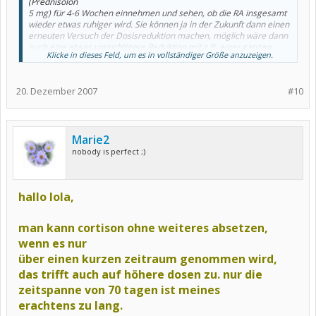
(Prednisolon
5 mg) für 4-6 Wochen einnehmen und sehen, ob die RA insgesamt
wieder etwas ruhiger wird. Sie können ja in der Zukunft dann einen
erneuten Versuch der Dosisreduktion machen, möglich wäre dann
auch eine etwas vorsichtigere Reduktion mit z.B. einer ganzen
Klicke in dieses Feld, um es in vollständiger Größe anzuzeigen.
Tablette Prednisolon (5mg) und einer halben Tablette (2,5 mg)
im
täglichen Wechsel.
20. Dezember 2007
#10
Ja das würde ich auch so machen....sonst liegste flach zu
Weihnachten,
lese dazu mal den Link:
http://209.85.135.104/search?
Marie2
q=cache:ECNuq6rB9n8J:www.lifeline.de/special/rheuma/expertenr
nobody is perfect ;)
at/uebersicht_fragen/content-
171656.html+kortison+reduzieren&hl=de&ct=clnk&cd=3&gl=de&ie
=UTF-8
hallo lola,
@Lola
man kann cortison ohne weiteres absetzen,
was ich nicht verstehe: warum sagt mir der rheuma-arzt, ich
wenn es nur
kann die 5 mg sofort beenden? das prednisolon? und alle
anderen sagen, man muß ausschleichen?
über einen kurzen zeitraum genommen wird,
das trifft auch auf höhere dosen zu. nur die
Soll ich da was zu sagen, weil der Weisskittel blöd ist, es ist
zeitspanne von 70 tagen ist meines
schädlich und dir wird schlecht, Steff hatt erst letztens
Atemnotanfall bekommen, deine Nebenwirkungen sind ja schon
erachtens zu lang.
da, sind bei jedem anders.