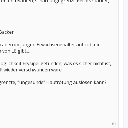
en und Backen, scharf abgegrenzt. Rechts stärker,
Backen.
rauen im jungen Erwachsenenalter auftritt, ein
on LE gibt....
ichkeit Erysipel gefunden, was es sicher nicht ist,
ell wieder verschwunden wäre.
gegrenzte, "ungesunde" Hautrötung auslösen kann?
#1