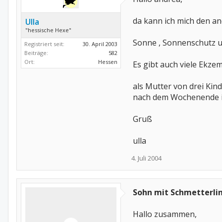
da kann ich mich den an
Ulla
"hessische Hexe"
Sonne , Sonnenschutz u
Registriert seit:
30. April 2003
Beiträge:
582
Ort:
Hessen
Es gibt auch viele Ekzem
als Mutter von drei Kin
nach dem Wochenende i
Gruß
ulla
4. Juli 2004
Sohn mit Schmetterl
Hallo zusammen,