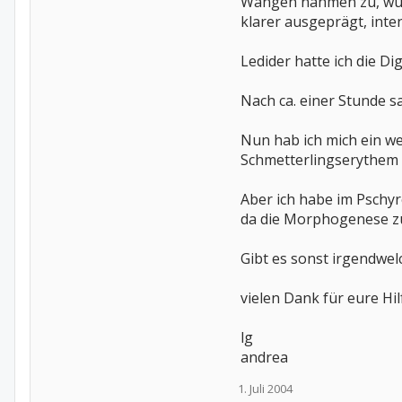
Wangen nahmen zu, wurd
klarer ausgeprägt, inte
Ledider hatte ich die Dig
Nach ca. einer Stunde 
Nun hab ich mich ein we
Schmetterlingserythem n
Aber ich habe im Pschyr
da die Morphogenese zu 
Gibt es sonst irgendwe
vielen Dank für eure Hil
lg
andrea
1. Juli 2004