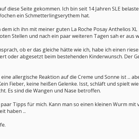
auf diese Seite gekommen. Ich bin seit 14 Jahren SLE belast
Wochen ein Schmetterlingserythem hat.
 dem ich ihn mit meiner guten La Roche Posay Anthelios XL
roten Stellen und nach ein paar weiteren Tagen sah er aus wie
sprach, ob er das gleiche hätte wie ich, habe ich einen rie
ert oder abgesetzt beim bestehenden Kinderwunsch. Der G
eine allergische Reaktion auf die Creme und Sonne ist ... ab
in Fieber, keine heißen Gelenke. Isst, schläft und spielt wie 
cht. Es sind die Wangen und Nase betroffen.
in paar Tipps für mich. Kann man so einen kleinen Wurm mi
it haben ...
fe.