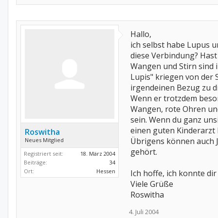
Hallo,
ich selbst habe Lupus u
diese Verbindung? Hast
Wangen und Stirn sind in
Lupis" kriegen von der 
irgendeinen Bezug zu di
Wenn er trotzdem beson
Wangen, rote Ohren und 
sein. Wenn du ganz unsi
einen guten Kinderarzt 
Roswitha
Übrigens können auch J
Neues Mitglied
gehört.
Registriert seit:
18. März 2004
Beiträge:
34
Ort:
Hessen
Ich hoffe, ich konnte di
Viele Grüße
Roswitha
4. Juli 2004