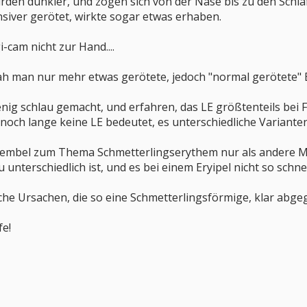
en dunkler, und zogen sich von der Nase bis zu den Schläf
nsiver gerötet, wirkte sogar etwas erhaben.
i-cam nicht zur Hand....
sah man nur mehr etwas gerötete, jedoch "normal gerötete" 
nig schlau gemacht, und erfahren, das LE größtenteils bei F
och lange keine LE bedeutet, es unterschiedliche Varianten v
embel zum Thema Schmetterlingserythem nur als andere Mögl
unterschiedlich ist, und es bei einem Eryipel nicht so schn
lche Ursachen, die so eine Schmetterlingsförmige, klar ab
fe!