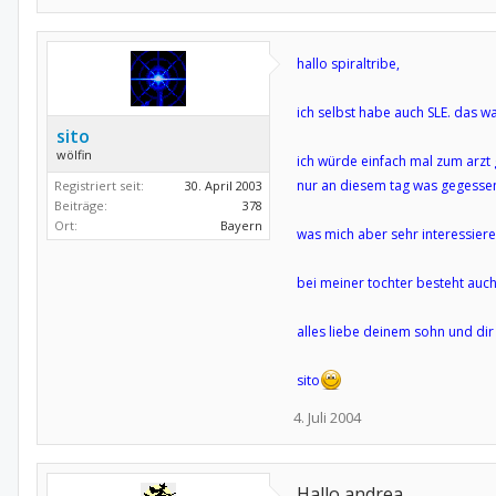
hallo spiraltribe,
ich selbst habe auch SLE. das w
sito
wölfin
ich würde einfach mal zum arzt 
nur an diesem tag was gegessen
Registriert seit:
30. April 2003
Beiträge:
378
Ort:
Bayern
was mich aber sehr interessiere
bei meiner tochter besteht auch
alles liebe deinem sohn und dir
sito
4. Juli 2004
Hallo andrea,