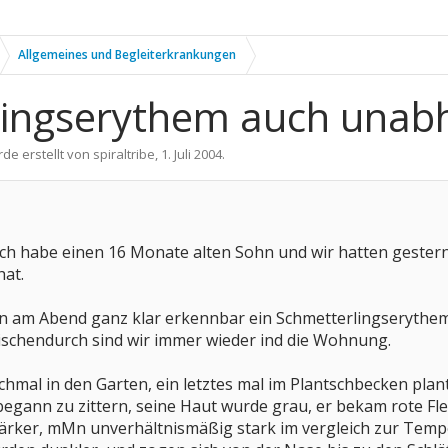
Allgemeines und Begleiterkrankungen
ingserythem auch unabh
rde erstellt von
spiraltribe
,
1. Juli 2004
.
ch habe einen 16 Monate alten Sohn und wir hatten gestern
hat.
 am Abend ganz klar erkennbar ein Schmetterlingserythem. 
schendurch sind wir immer wieder ind die Wohnung.
ochmal in den Garten, ein letztes mal im Plantschbecken pla
r begann zu zittern, seine Haut wurde grau, er bekam rote F
ker, mMn unverhältnismäßig stark im vergleich zur Tempera