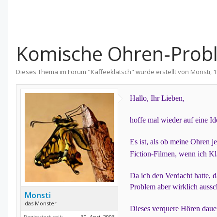
Komische Ohren-Prob
Dieses Thema im Forum "
Kaffeeklatsch
" wurde erstellt von
Monsti
,
1
Hallo, Ihr Lieben,
hoffe mal wieder auf eine I
Es ist, als ob meine Ohren 
Fiction-Filmen, wenn ich Kla
Da ich den Verdacht hatte, d
Problem aber wirklich aussc
Monsti
das Monster
Dieses verquere Hören dauert
Registriert seit:
30. April 2003