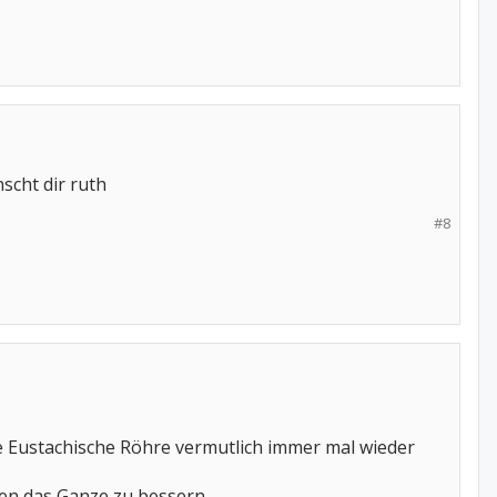
scht dir ruth
#8
e Eustachische Röhre vermutlich immer mal wieder
en das Ganze zu bessern.