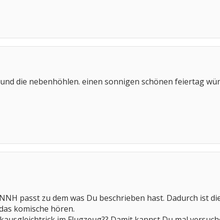
n und die nebenhöhlen. einen sonnigen schönen feiertag wün
n NNH passt zu dem was Du beschrieben hast. Dadurch ist di
 das komische hören.
kausgleichtrick im Flugzeug?? Damit kannst Du mal versuch