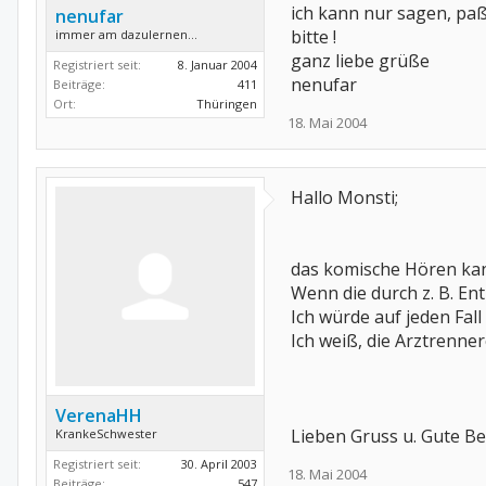
ich kann nur sagen, paß 
nenufar
bitte !
immer am dazulernen...
ganz liebe grüße
Registriert seit:
8. Januar 2004
nenufar
Beiträge:
411
Ort:
Thüringen
18. Mai 2004
Hallo Monsti;
das komische Hören kan
Wenn die durch z. B. Ent
Ich würde auf jeden Fal
Ich weiß, die Arztrenn
VerenaHH
Lieben Gruss u. Gute B
KrankeSchwester
Registriert seit:
30. April 2003
18. Mai 2004
Beiträge:
547