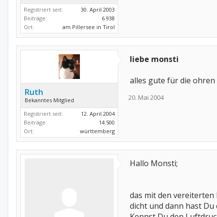
Registriert seit:
30. April 2003
Beiträge:
6.938
Ort:
am Pillersee in Tirol
liebe monsti
alles gute für die ohre
Ruth
20. Mai 2004
Bekanntes Mitglied
Registriert seit:
12. April 2004
Beiträge:
14.500
Ort:
württemberg
Hallo Monsti;
das mit den vereiterte
dicht und dann hast Du
Kennst Du den Luftdruc