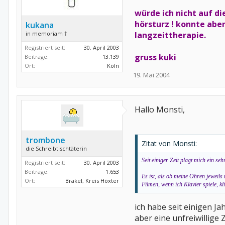
würde ich nicht auf d
hörsturz ! konnte abe
kukana
in memoriam †
langzeittherapie.
Registriert seit:
30. April 2003
gruss kuki
Beiträge:
13.139
Ort:
Köln
19. Mai 2004
Hallo Monsti,
trombone
Zitat von Monsti:
die Schreibtischtäterin
Seit einiger Zeit plagt mich ein 
Registriert seit:
30. April 2003
Beiträge:
1.653
Es ist, als ob meine Ohren jeweils
Ort:
Brakel, Kreis Höxter
Filmen, wenn ich Klavier spiele, kl
ich habe seit einigen J
aber eine unfreiwillige