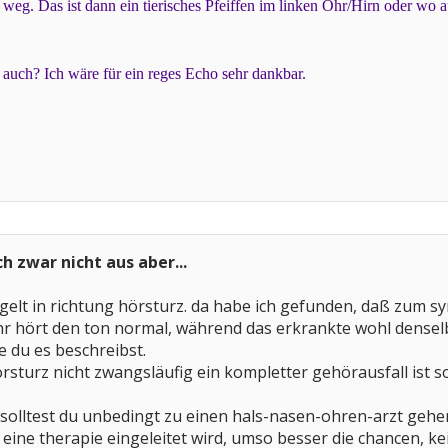
weg. Das ist dann ein tierisches Pfeiffen im linken Ohr/Hirn oder wo 
uch? Ich wäre für ein reges Echo sehr dankbar.
h zwar nicht aus aber...
elt in richtung hörsturz. da habe ich gefunden, daß zum
hr hört den ton normal, während das erkrankte wohl denselbe
e du es beschreibst.
örsturz nicht zwangsläufig ein kompletter gehörausfall is
h, solltest du unbedingt zu einen hals-nasen-ohren-arzt gehe
r eine therapie eingeleitet wird, umso besser die chancen,