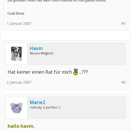
Ein gesundes Neues Jahr allen Usern wünsche ich vom ganzen Herzen.
Gruß Havin
1. Januar 2007
#1
Havin
Neues Mitglied
Hat keiner einen Rat für mich
...???
2. Januar 2007
#2
Marie2
nobody is perfect ;)
hallo havin,