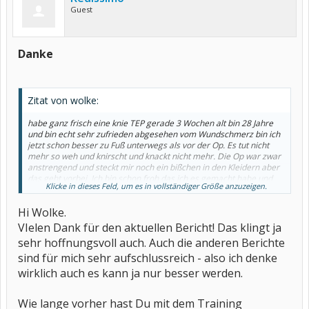
Guest
Danke
Zitat von wolke:
habe ganz frisch eine knie TEP gerade 3 Wochen alt bin 28 Jahre
und bin echt sehr zufrieden abgesehen vom Wundschmerz bin ich
jetzt schon besser zu Fuß unterwegs als vor der Op. Es tut nicht
mehr so weh und knirscht und knackt nicht mehr. Die Op war zwar
anstrengend und steckt mir noch ein bißchen in den Kleidern aber
das geht vorbei. Ich bin schon froh das ich es gemacht habe und
Klicke in dieses Feld, um es in vollständiger Größe anzuzeigen.
ich kann nur sagen das mir das Gefühl eines Fremdkörpers lieber
ist als das ich jeden Tag zuhören und zusehen kann wie mein
Hi Wolke.
eigener Körper mich nicht leiden kann und mich kaputtmacht. Das
ist jetzt mal dort vorbei, sollen sich die bößartigen Zellen sich mit
VIelen Dank für den aktuellen Bericht! Das klingt ja
meinem Titanknie anlegen püh da werden sie den kürzeren ziehen.
sehr hoffnungsvoll auch. Auch die anderen Berichte
Ein Tipp kann ich nur geben bereite dich mit gezielten Training auf
die Op vor mit deinem Physiotherapeuten, das hilft enorm.
sind für mich sehr aufschlussreich - also ich denke
wirklich auch es kann ja nur besser werden.
Wie lange vorher hast Du mit dem Training