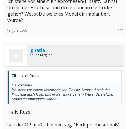
ich stehe vor einem Knieprothesen-Einsatz. Kannst
Es wird alles bestimmt gutgehen und hinterher wirst du auch froh
du mit der Prothese auch knien und in die Hocke
sein, so wie ich.
gehen? Wesst Du welches Model dir implantiert
Alles Gute und LG
wurde?
ignatia
13. Juni 2005
#11
ignatia
Neues Mitglied
Zitat von Russi:
Hallo Ignatia,
ich stehe vor einem Knieprothesen-Einsatz. Kannst du mit der
Prothese auch knien und in die Hocke gehen? Wesst Du welches
Model dir implantiert wurde?
Hallo Russi,
seit der OP muß ich einen sog. "Endoprothesenpaß"