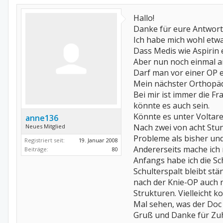
Hallo!
Danke für eure Antwort
Ich habe mich wohl etw
Dass Medis wie Aspirin 
Aber nun noch einmal a
Darf man vor einer OP
Mein nächster Orthopädi
Bei mir ist immer die F
könnte es auch sein.
Könnte es unter Voltare
anne136
Nach zwei von acht Stun
Neues Mitglied
Probleme als bisher und
Registriert seit:
19. Januar 2008
Andererseits mache ich
Beiträge:
80
Anfangs habe ich die S
Schulterspalt bleibt st
nach der Knie-OP auch n
Strukturen. Vielleicht k
Mal sehen, was der Doc
Gruß und Danke für Zu