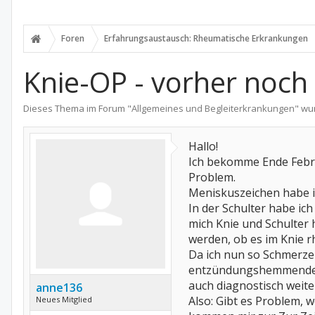
Foren
Erfahrungsaustausch: Rheumatische Erkrankungen
Knie-OP - vorher noc
Dieses Thema im Forum "
Allgemeines und Begleiterkrankungen
" wu
Hallo!
Ich bekomme Ende Febru
Problem.
Meniskuszeichen habe i
In der Schulter habe ic
mich Knie und Schulter 
werden, ob es im Knie r
Da ich nun so Schmerze
entzündungshemmende Sc
auch diagnostisch weit
anne136
Also: Gibt es Problem,
Neues Mitglied