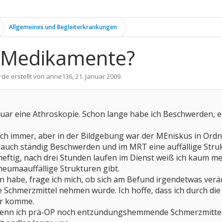
Allgemeines und Begleiterkrankungen
h Medikamente?
rde erstellt von
anne136
,
21. Januar 2009
.
ar eine Athroskopie. Schon lange habe ich Beschwerden, ei
ch immer, aber in der Bildgebung war der MEniskus in Ord
h auch ständig Beschwerden und im MRT eine auffällige Stru
heftig, nach drei Stunden laufen im Dienst weiß ich kaum me
heumaauffällige Strukturen gibt.
n habe, frage ich mich, ob sich am Befund irgendetwas ver
hmerzmittel nehmen würde. Ich hoffe, dass ich durch die
er komme.
 wenn ich prä-OP noch entzündungshemmende Schmerzmitte