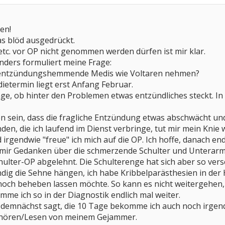
en!
as blöd ausgedrückt.
etc. vor OP nicht genommen werden dürfen ist mir klar.
nders formuliert meine Frage:
 entzündungshemmende Medis wie Voltaren nehmen?
etermin liegt erst Anfang Februar.
rage, ob hinter den Problemen etwas entzündliches steckt. In
n sein, dass die fragliche Entzündung etwas abschwächt und
den, die ich laufend im Dienst verbringe, tut mir mein Knie 
 irgendwie "freue" ich mich auf die OP. Ich hoffe, danach en
 mir Gedanken über die schmerzende Schulter und Unterar
chulter-OP abgelehnt. Die Schulterenge hat sich aber so ve
ändig die Sehne hängen, ich habe Kribbelparästhesien in de
och beheben lassen möchte. So kann es nicht weitergehen, a
omme ich so in der Diagnostik endlich mal weiter.
 demnächst sagt, die 10 Tage bekomme ich auch noch irgen
hören/Lesen von meinem Gejammer.