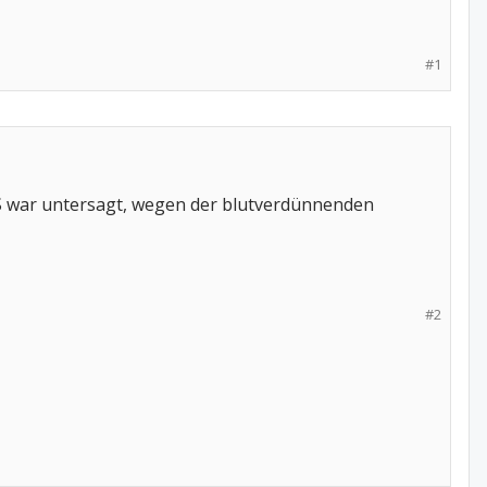
#1
S war untersagt, wegen der blutverdünnenden
#2