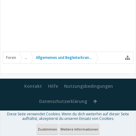
Foren
...
Allgemeines und Begleiterkrankungen
Kontakt
Hilfe
Nutzungsbedingungen
Datenschutzerklärung
Diese Seite verwendet Cookies. Wenn du dich weiterhin auf dieser Seite
Forum software by XenForo™
aufhältst, akzeptierst du unseren Einsatz von Cookies.
-
Deutsch von xenDach
Some XenForo functionality crafted by
Audentio Design
.
Theme designed by
ThemeHouse
.
Zustimmen
Weitere Informationen