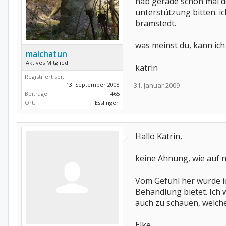
hab gerade schon mal d
unterstützung bitten. 
bramstedt.
was meinst du, kann ich
malchatun
Aktives Mitglied
katrin
Registriert seit:
13. September 2008
31. Januar 2009
Beiträge:
465
Ort:
Esslingen
Hallo Katrin,
keine Ahnung, wie auf n
Vom Gefühl her würde ic
Behandlung bietet. Ich w
auch zu schauen, welche
Elke