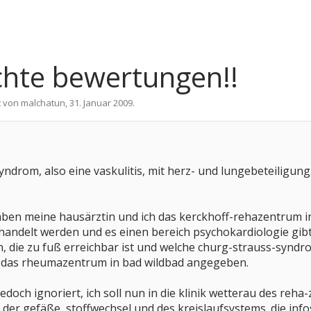
echte bewertungen!!
t von
malchatun
,
31. Januar 2009
.
yndrom, also eine vaskulitis, mit herz- und lungebeteiligu
 haben meine hausärztin und ich das kerckhoff-rehazentrum 
ndelt werden und es einen bereich psychokardiologie gibt, 
die zu fuß erreichbar ist und welche churg-strauss-syndrom 
r das rheumazentrum in bad wildbad angegeben.
doch ignoriert, ich soll nun in die klinik wetterau des reha
 der gefäße, stoffwechsel und des kreislaufsystems. die inf