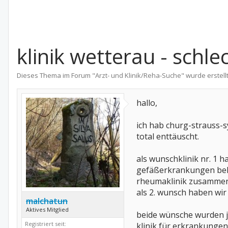
klinik wetterau - schl
Dieses Thema im Forum "
Arzt- und Klinik/Reha-Suche
" wurde erstell
hallo,
ich hab churg-strauss-s
total enttäuscht.
als wunschklinik nr. 1
gefäßerkrankungen beha
rheumaklinik zusammen, 
als 2. wunsch haben wi
malchatun
Aktives Mitglied
beide wünsche wurden je
Registriert seit:
klinik für erkrankungen