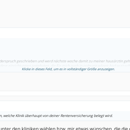
derspruch geschrieben und werd nächste woche damit zu meiner hausärztin geh
andere einrichtungen angeboten, die für mich auch in ordnung wären: bad wurzac
Klicke in dieses Feld, um es in vollständiger Größe anzuzeigen.
 bei meinem widerspruch auf die bewertungen im internet berufen oder diese sog
en, welche Klinik überhaupt von deiner Rentenversicherung belegt wird.
 unter den kliniken wählen bzw. mir etwas wünschen, die die 