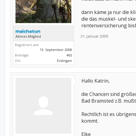
dann käme ja nur die kl
die das muskel- und skel
rentenversicherung bish
malchatun
31. Januar 2009
Aktives Mitglied
Registriert seit:
13. September 2008
Beiträge:
465
Ort:
Esslingen
Hallo Katrin,
die Chancen sind größer
Bad Bramsted z.B. müßte
Rechtlich ist es übrige
kommt.
Elke