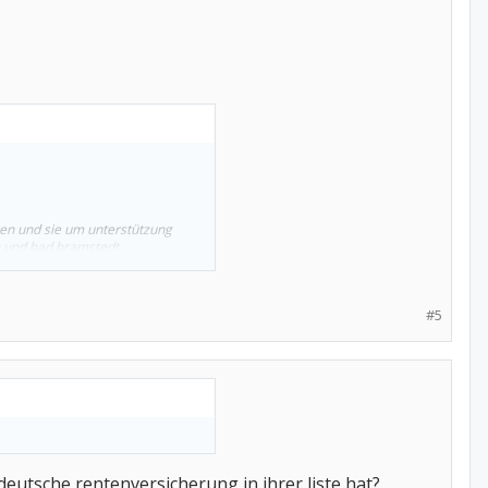
en und sie um unterstützung
h und bad bramstedt.
ar als ausdruck beilegen?
#5
deutsche rentenversicherung in ihrer liste hat?