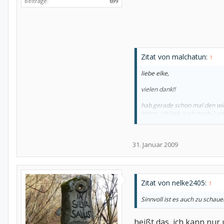
Beiträge:
699
Zitat von malchatun:
↑
liebe elke,
vielen dank!!
hab gerade schon mal den wi
bitten. ich hab auch noch 2 
was meinst du, kann ich mich
31. Januar 2009
katrin
Zitat von nelke2405:
↑
Sinnvoll ist es auch zu schau
heißt das, ich kann nur