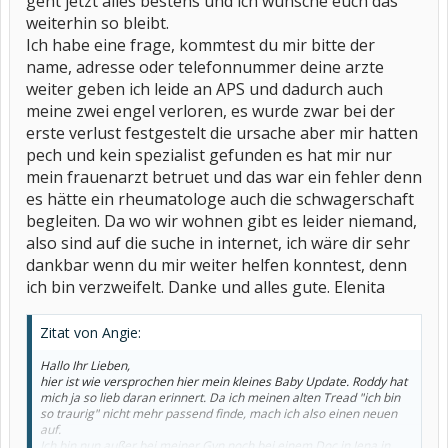
geht jetzt alles bestens und ich wünsche euch das
weiterhin so bleibt.
Ich habe eine frage, kommtest du mir bitte der
name, adresse oder telefonnummer deine arzte
weiter geben ich leide an APS und dadurch auch
meine zwei engel verloren, es wurde zwar bei der
erste verlust festgestelt die ursache aber mir hatten
pech und kein spezialist gefunden es hat mir nur
mein frauenarzt betruet und das war ein fehler denn
es hätte ein rheumatologe auch die schwagerschaft
begleiten. Da wo wir wohnen gibt es leider niemand,
also sind auf die suche in internet, ich wäre dir sehr
dankbar wenn du mir weiter helfen konntest, denn
ich bin verzweifelt. Danke und alles gute. Elenita
Zitat von Angie:
Hallo Ihr Lieben,
hier ist wie versprochen hier mein kleines Baby Update. Roddy hat
mich ja so lieb daran erinnert. Da ich meinen alten Tread "ich bin
so traurig" nicht mehr passend finde, mach ich also einen neuen
auf.
Ich bin nun außer bei meiner Gyn noch bei einem Doc in Jena in