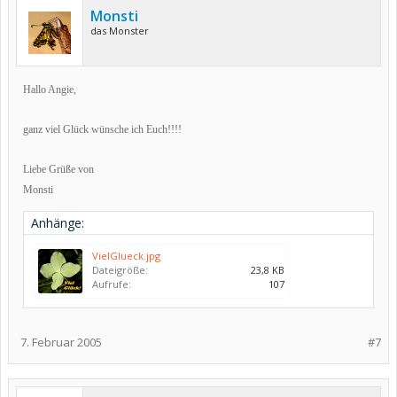
Monsti
das Monster
Hallo Angie,
ganz viel Glück wünsche ich Euch!!!!
Liebe Grüße von
Monsti
Anhänge:
VielGlueck.jpg
Dateigröße:
23,8 KB
Aufrufe:
107
7. Februar 2005
#7