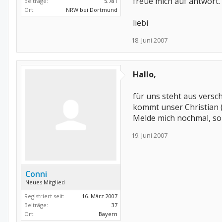
freue mich auf antwort.
Beiträge:
5.781
Ort:
NRW bei Dortmund
liebi
18. Juni 2007
Hallo,
für uns steht aus vers
kommt unser Christian (
Melde mich nochmal, so
19. Juni 2007
Conni
Neues Mitglied
Registriert seit:
16. März 2007
Beiträge:
37
Ort:
Bayern