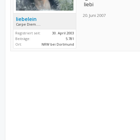
liebi
20. Juni 2007
liebelein
Carpe Diem.....
Registriert seit:
30. April 2003
Beiträge:
5.781
Ort:
NRW bei Dortmund