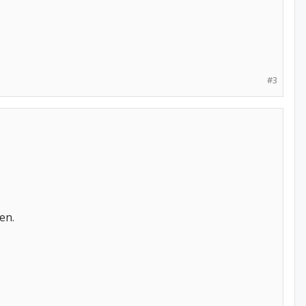
#3
en.