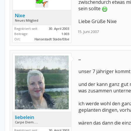
zwischendurch etwas m
sein sollte
Nixe
Neues Mitglied
Liebe Grüße Nixe
Registriert seit:
30. April 2003
15. Juni 2007
Beiträge:
1.003
Ort:
Hansestadt Stade/Elbe
..
unser 7 jähriger kommt 
und der kann ganz gut
was zusammen unterne
ich werde wohl den ganz
geplanten dingen, vorha
liebelein
wären das dann die ein
Carpe Diem.....
Registriert seit:
30. April 2003