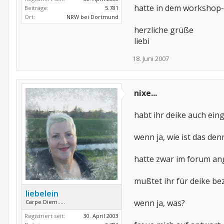
hatte in dem workshop-b
Beiträge:
5.781
Ort:
NRW bei Dortmund
herzliche grüße
liebi
18. Juni 2007
nixe...
habt ihr deike auch eing
wenn ja, wie ist das de
hatte zwar im forum ang
mußtet ihr für deike be
liebelein
wenn ja, was?
Carpe Diem.....
Registriert seit:
30. April 2003