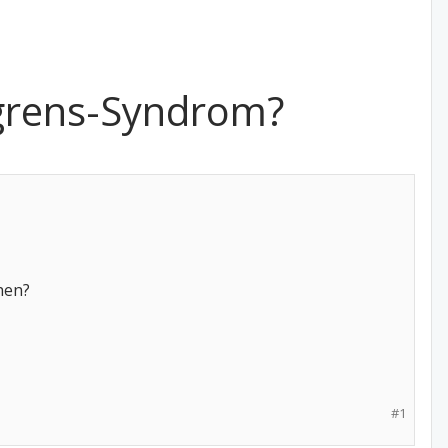
rgrens-Syndrom?
hen?
#1