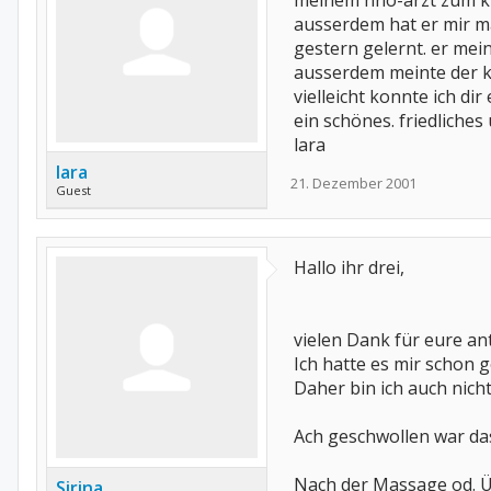
meinem hno-arzt zum kie
ausserdem hat er mir ma
gestern gelernt. er me
ausserdem meinte der ki
vielleicht konnte ich dir
ein schönes. friedliche
lara
lara
21. Dezember 2001
Guest
Hallo ihr drei,
vielen Dank für eure an
Ich hatte es mir schon g
Daher bin ich auch nicht 
Ach geschwollen war das 
Nach der Massage od. Ü
Sirina