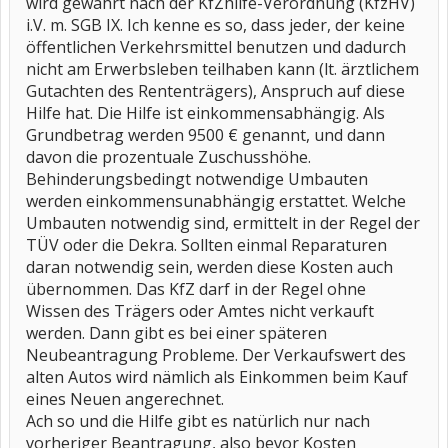
wird gewährt nach der KfZhilfe-Verordnung (KfzHV)
i.V. m. SGB IX. Ich kenne es so, dass jeder, der keine
öffentlichen Verkehrsmittel benutzen und dadurch
nicht am Erwerbsleben teilhaben kann (lt. ärztlichem
Gutachten des Rententrägers), Anspruch auf diese
Hilfe hat. Die Hilfe ist einkommensabhängig. Als
Grundbetrag werden 9500 € genannt, und dann
davon die prozentuale Zuschusshöhe.
Behinderungsbedingt notwendige Umbauten
werden einkommensunabhängig erstattet. Welche
Umbauten notwendig sind, ermittelt in der Regel der
TÜV oder die Dekra. Sollten einmal Reparaturen
daran notwendig sein, werden diese Kosten auch
übernommen. Das KfZ darf in der Regel ohne
Wissen des Trägers oder Amtes nicht verkauft
werden. Dann gibt es bei einer späteren
Neubeantragung Probleme. Der Verkaufswert des
alten Autos wird nämlich als Einkommen beim Kauf
eines Neuen angerechnet.
Ach so und die Hilfe gibt es natürlich nur nach
vorheriger Beantragung, also bevor Kosten