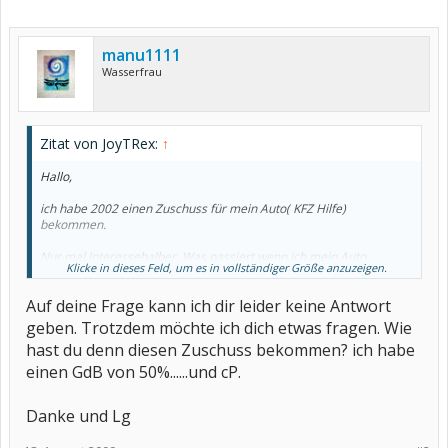
manu1111
Wasserfrau
Zitat von JoyTRex:
↑
Hallo,
ich habe 2002 einen Zuschuss für mein Auto( KFZ Hilfe)
bekommen.
Nur mal Interessehalber. Was passiert wenn ich mein Auto
Klicke in dieses Feld, um es in vollständiger Größe anzuzeigen.
verkaufen möchte?
Auf deine Frage kann ich dir leider keine Antwort
Kann ich das? Muss ich dann Das Geld zurückzahlen?
geben. Trotzdem möchte ich dich etwas fragen. Wie
Es heisst ja nach 10 Jahren kann man ein neues Auto beantragen.
hast du denn diesen Zuschuss bekommen? ich habe
Da sich meine lebensumstände (Gesundkheitlich u.a.) verbessert
haben möchte ich das nicht in Anspruch nehmen.
einen GdB von 50%......und cP.
Wäre toll wenn mir jemand weiterhelfen kann.
Danke und Lg
LG Nellas