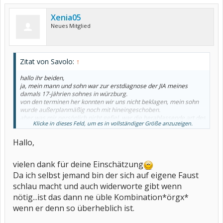
Xenia05
Neues Mitglied
Zitat von Savolo:
↑
hallo ihr beiden,
ja, mein mann und sohn war zur erstdiagnose der JIA meines
damals 17-jährien sohnes in würzburg.
von den terminen her konnten wir uns nicht beklagen, mein sohn
wurde außerplanmäßig noch mit hineingeschoben.
aber was mir persönlich nicht gefiel, war die herablassende art des
Klicke in dieses Feld, um es in vollständiger Größe anzuzeigen.
professors. ich rief am nächsten tag bei ihm an (was ja eigentlich
gant gut war, dass das überhaupt ging), da hatte er das rheuma
Hallo,
meines sohnes als schwerwiegend eingestuft und ließ sich durch
keine einwände meinerseits - ich bin immerhin apothekerin, was
ich ihm auch klarmachte - davon abbringen, dass man das nur mit
vielen dank für deine Einschätzung
"hämmern" wie sulfasalazin und MTX behandeln könne
(homöopathie kam für ihn nicht in frage).
Da ich selbst jemand bin der sich auf eigene Faust
der arztbericht war seiner meinung nach nur für die augen eines
schlau macht und auch widerworte gibt wenn
arztes bestimmt, weil man ihn ja als laie gar nicht verstehen könne
nötig...ist das dann ne üble Kombination*örgx*
(wegen der vielen fremdworte, die mir aber 1. gar nichts
ausmachen, ich bin bei medizinischen fachausdrücken gut
wenn er denn so überheblich ist.
bewandert und die er 2. kaum benutzt hat in seinem eigenen
schreiben). widerwillig sagte er mir dann doch zu, den brief an uns