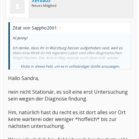
Xenia05
Neues Mitglied
Zitat von Sappho2001:
↑
Hi Jenny!
Ich denke, dass ihr in Würzburg besser aufgehoben seid, weil es
eben eine Klinik ist mit eigenem Labor und allen diagnostischen
Möglichkeiten. Der Arzt in Nbg müsste euch dann evtl. wieder
irgendwohin überweisen, falls z.B. ein MRT nötig wäre o.ä. Da
Klicke in dieses Feld, um es in vollständiger Größe anzuzeigen.
verstreicht dann wieder wertvolle Zeit.
Wegen dem Prof: Ist ja gar nicht gesagt, dass ihr mit dem zu tun
Hallo Sandra,
haben werdet. In Garmisch hatten wir immer nur mit der
Stationsärztin und der Oberärztin Kontakt, nie mit dem Chef und
ich wüsste auch gar nicht wozu.
nein nicht Stationär, es soll eine erst Untersuchung
Geht ihr denn stationär nach Würzburg?
sein wegen der Diagnose findung.
LG,
Sandra
Hm, natürlich hast du recht es ist dort alles vor Ort
keine warterei oder weniger *hoffeich* bis zur
nächsten untersuchung.