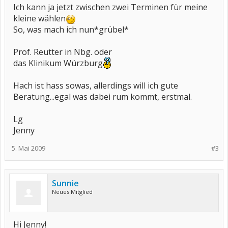
Ich kann ja jetzt zwischen zwei Terminen für meine
zu schicken (wir brauchten auch einen für die bundeswehr), auf
den brief warte ich heute noch. wir bekamen aber sofort eine kopie
kleine wählen
vom hausarzt.
So, was mach ich nun*grübel*
mir war der betrieb zu hektisch und mir wurde zuviel
vorgeschrieben, wir wechselten daher zur
erwachsenenrheumatologie in gießen bis jetzt hat mein sohn auch
Prof. Reutter in Nbg. oder
noch kein MTX genommen (obwohl es ihm der rheumatologe gern
das Klinikum Würzburg
geben würde.)
wenn man als eltern weniger kritisch ist als ich, kommt man sicher
ganz gut mit dem würzburger professor klar.
Hach ist hass sowas, allerdings will ich gute
soweit meine persönlichen erfahrungen.
Beratung...egal was dabei rum kommt, erstmal.
lg, sabine
Lg
Jenny
5. Mai 2009
#3
Sunnie
Neues Mitglied
Hi Jenny!