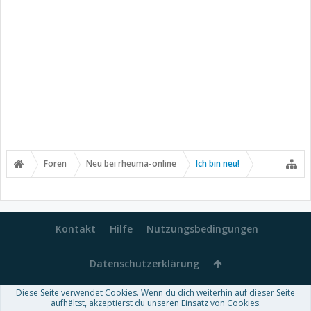
Foren
Neu bei rheuma-online
Ich bin neu!
Kontakt
Hilfe
Nutzungsbedingungen
Datenschutzerklärung
Diese Seite verwendet Cookies. Wenn du dich weiterhin auf dieser Seite
Forum software by XenForo™
aufhältst, akzeptierst du unseren Einsatz von Cookies.
-
Deutsch von xenDach