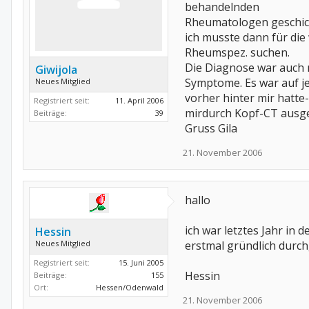
behandelnden
Rheumatologen geschick
ich musste dann für die
Rheumspez. suchen.
Die Diagnose war auch n
Giwijola
Symptome. Es war auf jed
Neues Mitglied
vorher hinter mir hatte
Registriert seit:
11. April 2006
mirdurch Kopf-CT ausg
Beiträge:
39
Gruss Gila
21. November 2006
hallo
ich war letztes Jahr in
Hessin
Neues Mitglied
erstmal gründlich dur
Registriert seit:
15. Juni 2005
Hessin
Beiträge:
155
Ort:
Hessen/Odenwald
21. November 2006