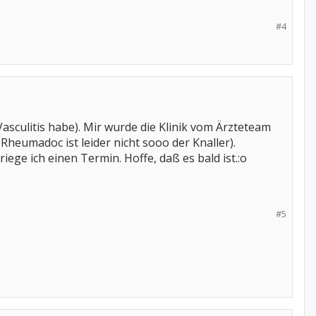
#4
e Vasculitis habe). Mir wurde die Klinik vom Ärzteteam
heumadoc ist leider nicht sooo der Knaller).
ge ich einen Termin. Hoffe, daß es bald ist.:o
#5