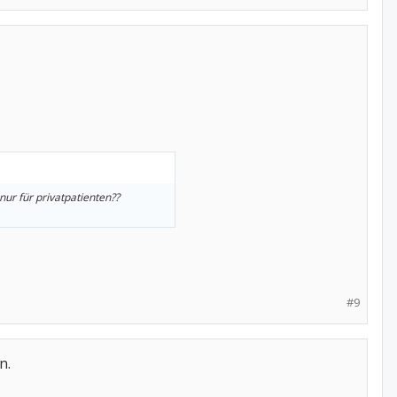
nur für privatpatienten??
#9
n.