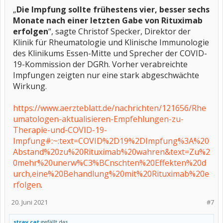
„
Die Impfung sollte frühestens vier, besser sechs
Monate nach einer letzten Gabe von Rituximab
erfolgen
“, sagte Christof Specker, Direktor der
Klinik für Rheumatologie und Klinische Immunologie
des Klinikums Essen-Mitte und Sprecher der COVID-
19-Kommission der DGRh. Vorher verabreichte
Impfungen zeigten nur eine stark abgeschwächte
Wirkung.
https://www.aerzteblatt.de/nachrichten/121656/Rhe
umatologen-aktualisieren-Empfehlungen-zu-
Therapie-und-COVID-19-
Impfung#:~:text=COVID%2D19%2DImpfung%3A%20
Abstand%20zu%20Rituximab%20wahren&text=Zu%2
0mehr%20unerw%C3%BCnschten%20Effekten%20d
urch,eine%20Behandlung%20mit%20Rituximab%20e
rfolgen
.
20. Juni 2021
#7
stray cat
gefällt das.